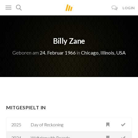
LOGIN
Billy Zane
Geboren am
24. Februar 1966
in
Chicago, Illinois, USA
MITGESPIELT IN
2025
Day of Reckoning
2024
Waltzing with Brando