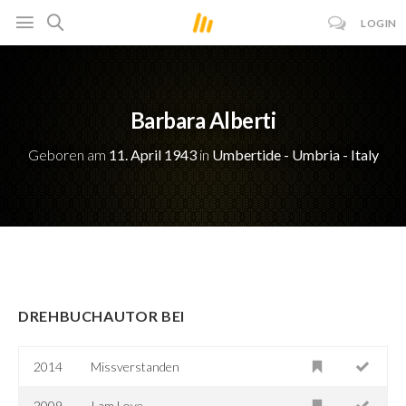
LOGIN
Barbara Alberti
Geboren am
11. April 1943
in
Umbertide - Umbria - Italy
DREHBUCHAUTOR BEI
2014
Missverstanden
2009
I am Love