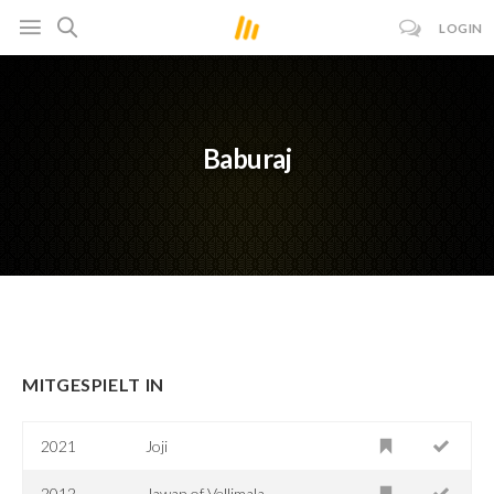
LOGIN
Baburaj
MITGESPIELT IN
2021
Joji
2012
Jawan of Vellimala