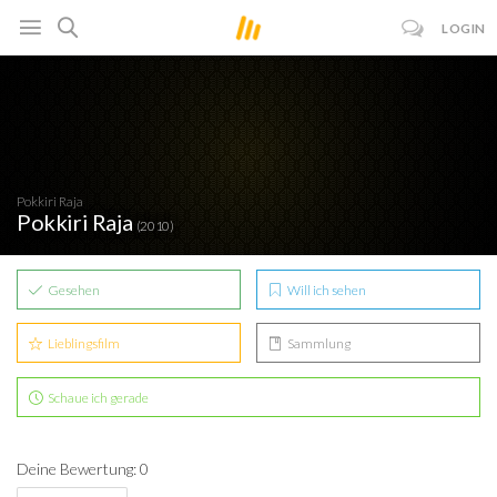
LOGIN
Pokkiri Raja
Pokkiri Raja
(2010)
Gesehen
Will ich sehen
Lieblingsfilm
Sammlung
Schaue ich gerade
Deine Bewertung: 0