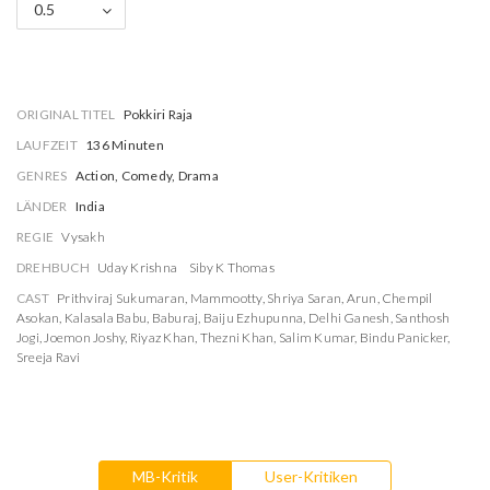
0.5
ORIGINAL TITEL
Pokkiri Raja
LAUFZEIT
136 Minuten
GENRES
Action, Comedy, Drama
LÄNDER
India
REGIE
Vysakh
DREHBUCH
Uday Krishna
Siby K Thomas
CAST
Prithviraj Sukumaran
,
Mammootty
,
Shriya Saran
,
Arun
,
Chempil
Asokan
,
Kalasala Babu
,
Baburaj
,
Baiju Ezhupunna
,
Delhi Ganesh
,
Santhosh
Jogi
,
Joemon Joshy
,
Riyaz Khan
,
Thezni Khan
,
Salim Kumar
,
Bindu Panicker
,
Sreeja Ravi
MB-Kritik
User-Kritiken