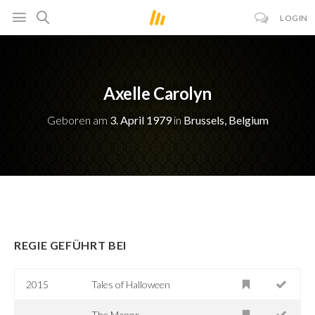
LOGIN
Axelle Carolyn
Geboren am
3. April 1979
in
Brussels, Belgium
REGIE GEFÜHRT BEI
2015
Tales of Halloween
The Manor