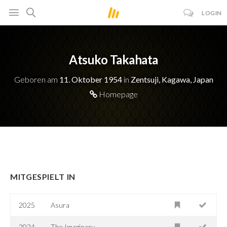
LOGIN
Atsuko Takahata
Geboren am
11. Oktober 1954
in
Zentsuji, Kagawa, Japan
Homepage
MITGESPIELT IN
2025
Asura
2024
The Imaginary