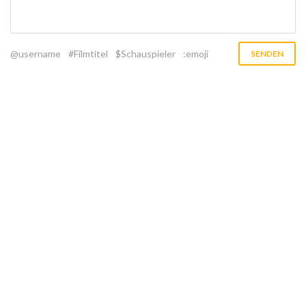
@username
#Filmtitel
$Schauspieler
:emoji