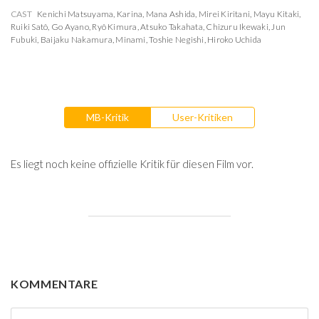
CAST
Kenichi Matsuyama
,
Karina
,
Mana Ashida
,
Mirei Kiritani
,
Mayu Kitaki
,
Ruiki Satô
,
Go Ayano
,
Ryô Kimura
,
Atsuko Takahata
,
Chizuru Ikewaki
,
Jun
Fubuki
,
Baijaku Nakamura
,
Minami
,
Toshie Negishi
,
Hiroko Uchida
MB-Kritik
User-Kritiken
Es liegt noch keine offizielle Kritik für diesen Film vor.
KOMMENTARE