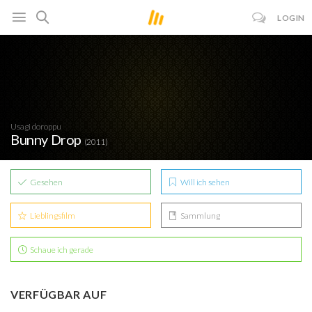
LOGIN
Usagi doroppu
Bunny Drop
(2011)
Gesehen
Will ich sehen
Lieblingsfilm
Sammlung
Schaue ich gerade
VERFÜGBAR AUF