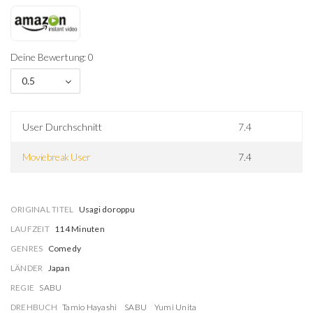
Deine Bewertung: 0
0.5
User Durchschnitt
7.4
Moviebreak User
7.4
ORIGINAL TITEL
Usagi doroppu
LAUFZEIT
114 Minuten
GENRES
Comedy
LÄNDER
Japan
REGIE
SABU
DREHBUCH
Tamio Hayashi
SABU
Yumi Unita