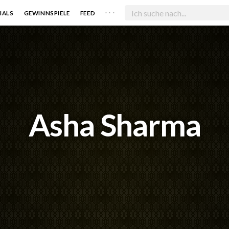
. . .
IALS
GEWINNSPIELE
FEED
Asha Sharma