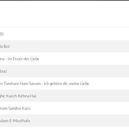
20
la Bol
na - Im Feuer der Liebe
daaz
 Tumhare Hain Sanam - Ich gehöre dir, meine Liebe
jhe Kucch Kehna Hai
anam Samjha Karo
ulam-E-Musthafa