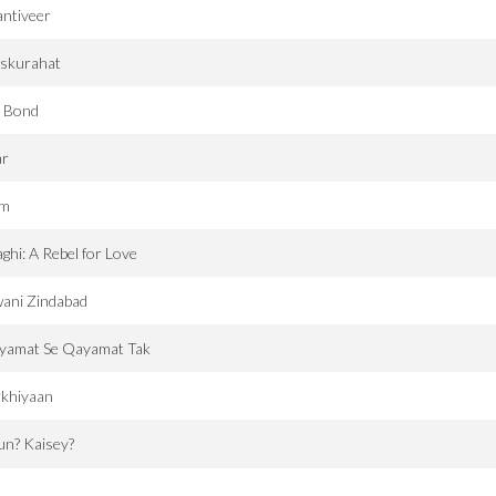
ntiveer
skurahat
. Bond
ar
m
ghi: A Rebel for Love
ani Zindabad
yamat Se Qayamat Tak
rkhiyaan
un? Kaisey?