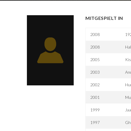
MITGESPIELT IN
2008
19
2008
Hal
2005
Kis
2003
An
2002
Hum
2001
Mu
1999
Ja
1997
Gh