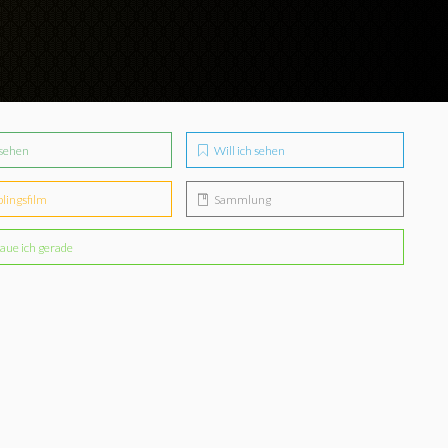
sehen
Will ich sehen
blingsfilm
Sammlung
aue ich gerade