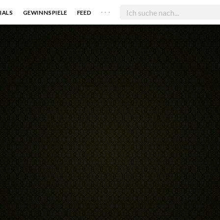
. . .
IALS
GEWINNSPIELE
FEED