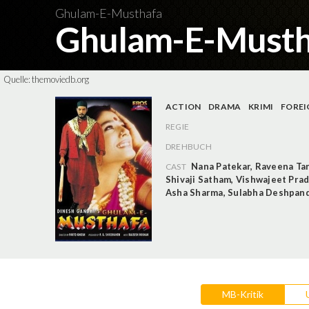
Ghulam-E-Musthafa
Ghulam-E-Must
Quelle:
themoviedb.org
ACTION
DRAMA
KRIMI
FOREI
REGIE
DREHBUCH
Nana Patekar
,
Raveena Ta
CAST
Shivaji Satham
,
Vishwajeet Pra
Asha Sharma
,
Sulabha Deshpan
MB-Kritik