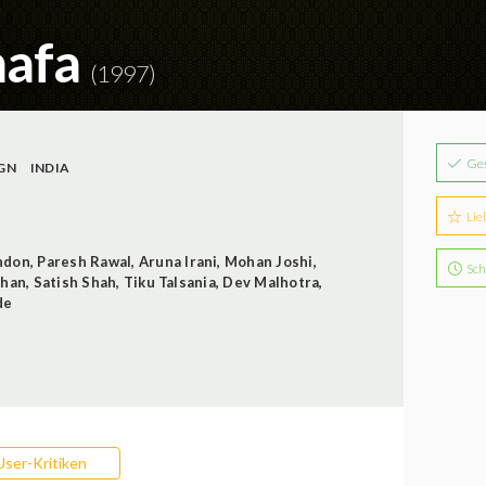
hafa
(1997)
Ge
GN
INDIA
Lie
ndon
,
Paresh Rawal
,
Aruna Irani
,
Mohan Joshi
,
Sch
dhan
,
Satish Shah
,
Tiku Talsania
,
Dev Malhotra
,
de
User-Kritiken