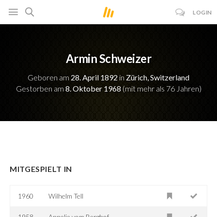
LOGIN
Armin Schweizer
Geboren am
28. April 1892
in
Zürich, Switzerland
Gestorben am
8. Oktober 1968
(mit mehr als 76 Jahren)
MITGESPIELT IN
1960
Wilhelm Tell
1958
Annelie vom Berghof