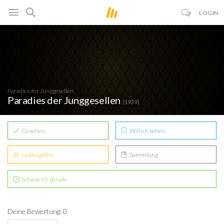
LOGIN
Paradies der Junggesellen
Paradies der Junggesellen
(1939)
Gesehen
Will ich sehen
Lieblingsfilm
Sammlung
Schaue ich gerade
Deine Bewertung: 0