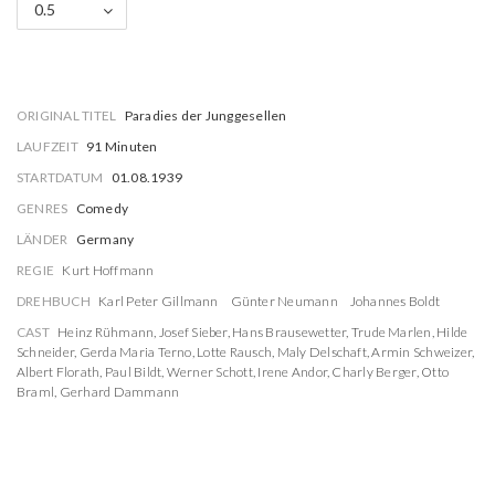
0.5
ORIGINAL TITEL
Paradies der Junggesellen
LAUFZEIT
91 Minuten
STARTDATUM
01.08.1939
GENRES
Comedy
LÄNDER
Germany
REGIE
Kurt Hoffmann
DREHBUCH
Karl Peter Gillmann
Günter Neumann
Johannes Boldt
CAST
Heinz Rühmann
,
Josef Sieber
,
Hans Brausewetter
,
Trude Marlen
,
Hilde
Schneider
,
Gerda Maria Terno
,
Lotte Rausch
,
Maly Delschaft
,
Armin Schweizer
,
Albert Florath
,
Paul Bildt
,
Werner Schott
,
Irene Andor
,
Charly Berger
,
Otto
Braml
,
Gerhard Dammann