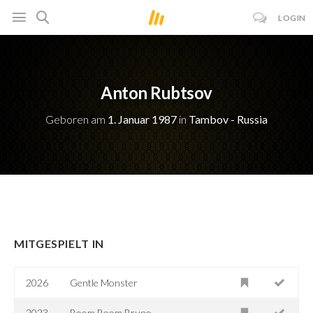
LOGIN
Anton Rubtsov
Geboren am
1. Januar 1987
in
Tambov - Russia
MITGESPIELT IN
2026
Gentle Monster
2023
Boom Boom Bruno