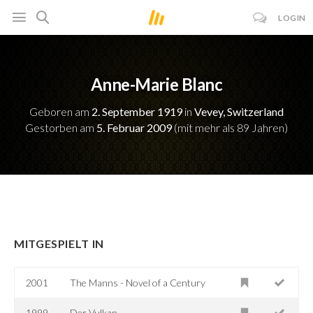
LOGIN
Anne-Marie Blanc
Geboren am
2. September 1919
in
Vevey, Switzerland
Gestorben am
5. Februar 2009
(mit mehr als 89 Jahren)
MITGESPIELT IN
2001
The Manns - Novel of a Century
1999
Der Vulkan