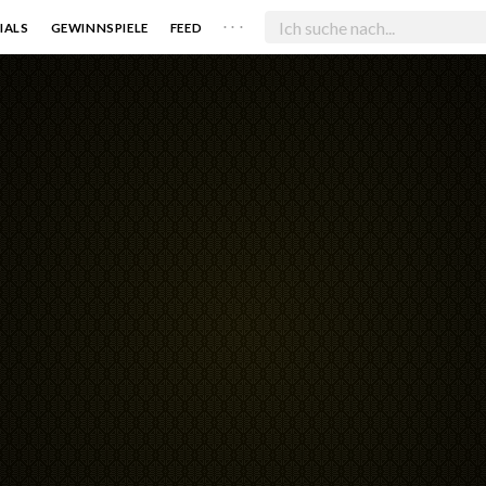
. . .
IALS
GEWINNSPIELE
FEED