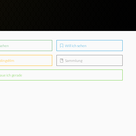
sehen
Will ich sehen
blingsfilm
Sammlung
aue ich gerade