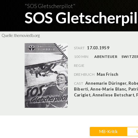
"SOS Gletscherpilot"
SOS Gletscherpi
Quelle:
themoviedb.org
17.03.1959
START
100 MIN
ABENTEUER
SWITZE
REGIE
Max Frisch
DREHBUCH
Annemarie Düringer
,
Robe
CAST
Biberti
,
Anne-Marie Blanc
,
Patr
Carigiet
,
Anneliese Betschart
,
MB-Kritik