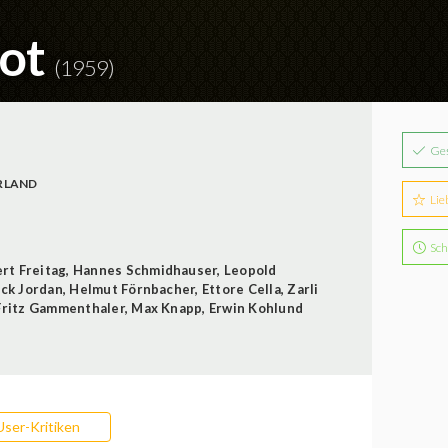
lot
(1959)
Ge
RLAND
Lie
Sch
rt Freitag
,
Hannes Schmidhauser
,
Leopold
ick Jordan
,
Helmut Förnbacher
,
Ettore Cella
,
Zarli
Fritz Gammenthaler
,
Max Knapp
,
Erwin Kohlund
User-Kritiken