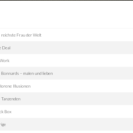
 reichste Frau der Welt
e Deal
 Work
 Bonnards – malen und lieben
lorene Illusionen
e Tanzenden
ck Box
rige