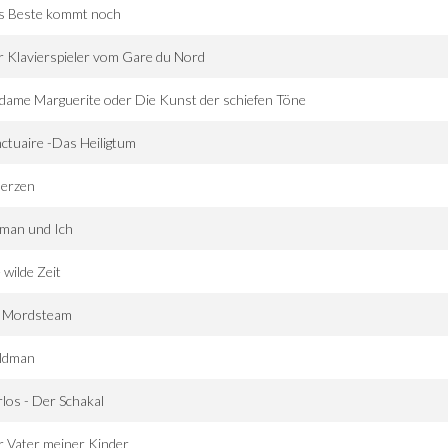
s Beste kommt noch
 Klavierspieler vom Gare du Nord
ame Marguerite oder Die Kunst der schiefen Töne
ctuaire -Das Heiligtum
Herzen
man und Ich
 wilde Zeit
n Mordsteam
ldman
los - Der Schakal
 Vater meiner Kinder