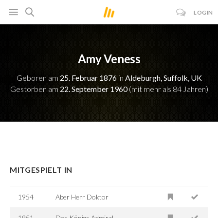
LOGIN
Amy Veness
Geboren am
25. Februar 1876
in
Aldeburgh, Suffolk, UK
Gestorben am
22. September 1960
(mit mehr als 84 Jahren)
MITGESPIELT IN
1954
Aber Herr Doktor
1951
Des Königs Admiral