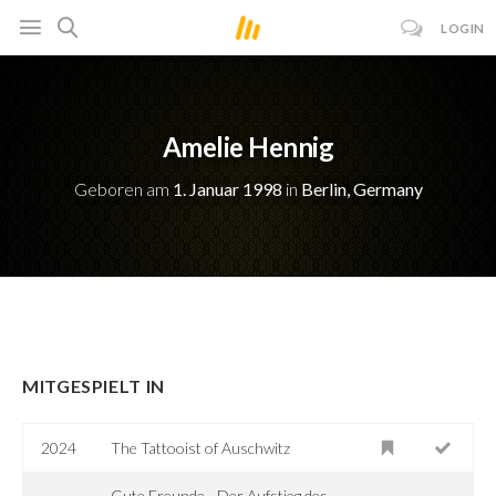
LOGIN
Amelie Hennig
Geboren am
1. Januar 1998
in
Berlin, Germany
MITGESPIELT IN
2024
The Tattooist of Auschwitz
Gute Freunde - Der Aufstieg des