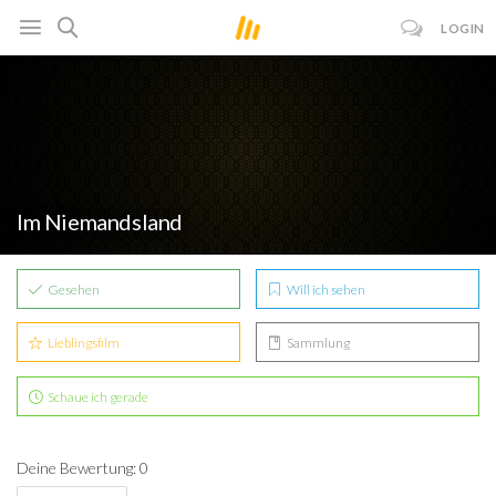
LOGIN
Im Niemandsland
Gesehen
Will ich sehen
Lieblingsfilm
Sammlung
Schaue ich gerade
Deine Bewertung: 0