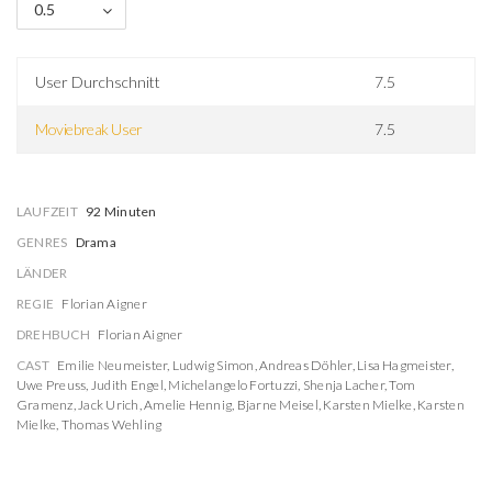
0.5
User Durchschnitt
7.5
Moviebreak User
7.5
LAUFZEIT
92 Minuten
GENRES
Drama
LÄNDER
REGIE
Florian Aigner
DREHBUCH
Florian Aigner
CAST
Emilie Neumeister
,
Ludwig Simon
,
Andreas Döhler
,
Lisa Hagmeister
,
Uwe Preuss
,
Judith Engel
,
Michelangelo Fortuzzi
,
Shenja Lacher
,
Tom
Gramenz
,
Jack Urich
,
Amelie Hennig
,
Bjarne Meisel
,
Karsten Mielke
,
Karsten
Mielke
,
Thomas Wehling