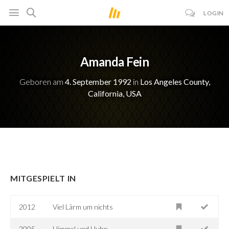
LOGIN
Amanda Fein
Geboren am
4. September 1992
in
Los Angeles County,
California, USA
MITGESPIELT IN
2012
Viel Lärm um nichts
2005
Himmel und Huhn