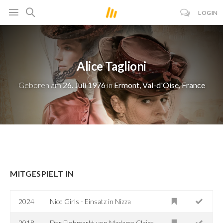
LOGIN
Alice Taglioni
Geboren am
26. Juli 1976
in
Ermont, Val-d'Oise, France
MITGESPIELT IN
2024
Nice Girls - Einsatz in Nizza
2018
Der Flohmarkt von Madame Claire