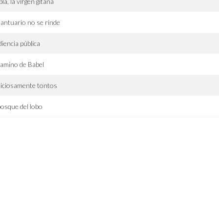
la, la virgen gitana
santuario no se rinde
iencia pública
camino de Babel
iciosamente tontos
bosque del lobo