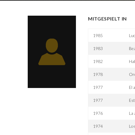
MITGESPIELT IN
1985
Lu
1983
Bea
1982
Ha
1978
Or
1977
El 
1977
Est
1976
La 
1974
Los