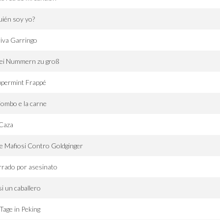
ién soy yo?
iva Garringo
ei Nummern zu groß
ppermint Frappé
piombo e la carne
 Caza
 Mafiosi Contro Goldginger
rado por asesinato
i un caballero
Tage in Peking