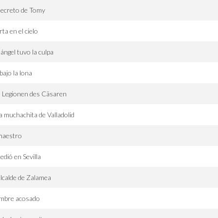
secreto de Tomy
rta en el cielo
ángel tuvo la culpa
bajo la lona
 Legionen des Cäsaren
 muchachita de Valladolid
maestro
edió en Sevilla
alcalde de Zalamea
mbre acosado