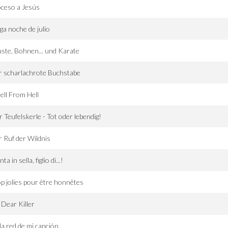
ceso a Jesús
ga noche de julio
ste, Bohnen... und Karate
 scharlachrote Buchstabe
ell From Hell
r Teufelskerle - Tot oder lebendig!
 Ruf der Wildnis
a in sella, figlio di...!
p jolies pour être honnêtes
Dear Killer
la red de mi canción