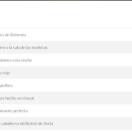
ces de Bohemia
rn o la sala de las muñecas
blamos esta noche
o rojo
apolítico
oy hecho un chaval
amante perfecta
 caballeros del Botón de Ancla