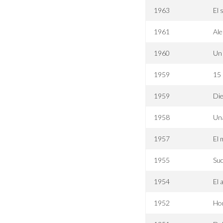
1963
El 
1961
Ale
1960
Un 
1959
15 
1959
Die
1958
Una
1957
El 
1955
Suc
1954
El 
1952
Ho