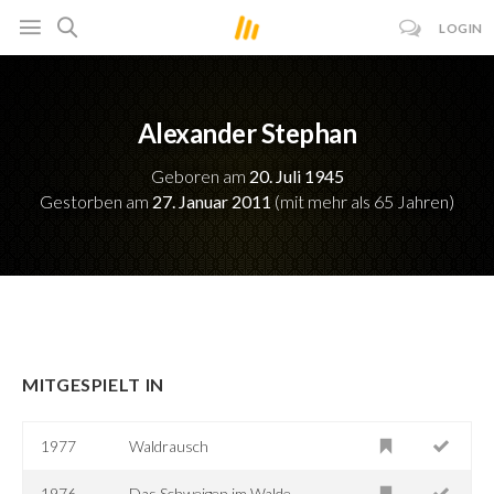
LOGIN
Alexander Stephan
Geboren am
20. Juli 1945
Gestorben am
27. Januar 2011
(mit mehr als 65 Jahren)
MITGESPIELT IN
1977
Waldrausch
1976
Das Schweigen im Walde