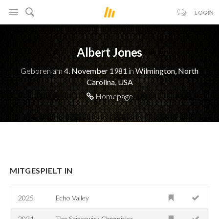
LOGIN
Albert Jones
Geboren am
4. November 1981
in
Wilmington, North
Carolina, USA
Homepage
MITGESPIELT IN
2025
Echo Valley
2024
The Spiderwick Chronicles