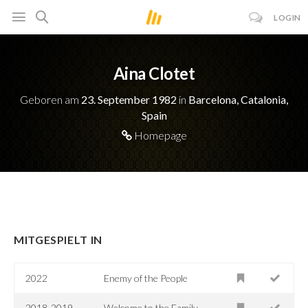
LOGIN
Aina Clotet
Geboren am
23. September 1982
in
Barcelona, Catalonia,
Spain
Homepage
MITGESPIELT IN
2022
Enemy of the People
2018-2019
Welcome to the Family