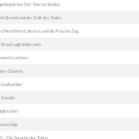
gebirgskrimi: Der Tote im Stollen
ie Brand und der Duft des Todes
d Nord Mord: Sievers und die Frau im Zug
 Braut sagt leider nein
mmerts Leichen
aos-Queens
rstadtweiber
 Kanzlei
tgletscher
aunschlag
.S. - Die Sprache der Toten