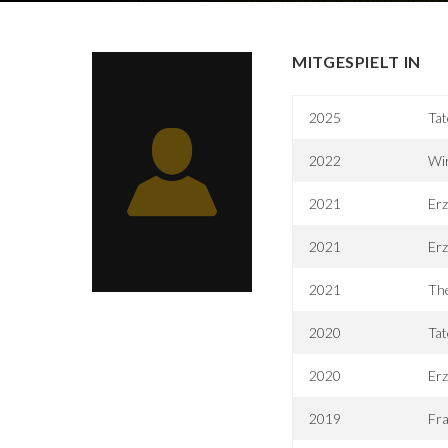
MITGESPIELT IN
2025
Tat
2022
Wir
2021
Erz
2021
Erz
2021
Th
2020
Tat
2020
Erz
2019
Fra