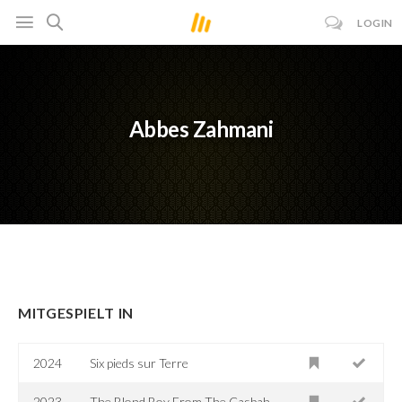
LOGIN
Abbes Zahmani
MITGESPIELT IN
2024
Six pieds sur Terre
2023
The Blond Boy From The Casbah