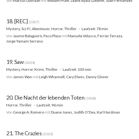
Von
Marcus Dunstan
mit
William Prael, Diane Ayala Goldner, Juan Fernández
18. [REC]
(2007)
Mystery, Sci-Fi, Abenteuer, Horror, Thriller
Laufzeit: 78 min
Von
Jaume Balagueró, Paco Plaza
mit
Manuela Velasco, Ferrán Terraza,
Jorge-Yamam Serrano
19. Saw
(2004)
Mystery, Horror, Krimi, Thriller
Laufzeit: 103 min
Von
James Wan
mit
Leigh Whannell, Cary Elwes, Danny Glover
20. Die Nacht der lebenden Toten
(1968)
Horror, Thriller
Laufzeit: 96 min
Von
George A. Romero
mit
Duane Jones, Judith O'Dea, Karl Hardman
21. The Crazies
(2010)