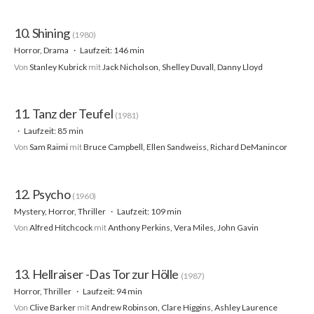
10. Shining
(1980)
Horror, Drama
Laufzeit: 146 min
Von
Stanley Kubrick
mit
Jack Nicholson, Shelley Duvall, Danny Lloyd
11. Tanz der Teufel
(1981)
Laufzeit: 85 min
Von
Sam Raimi
mit
Bruce Campbell, Ellen Sandweiss, Richard DeManincor
12. Psycho
(1960)
Mystery, Horror, Thriller
Laufzeit: 109 min
Von
Alfred Hitchcock
mit
Anthony Perkins, Vera Miles, John Gavin
13. Hellraiser -Das Tor zur Hölle
(1987)
Horror, Thriller
Laufzeit: 94 min
Von
Clive Barker
mit
Andrew Robinson, Clare Higgins, Ashley Laurence