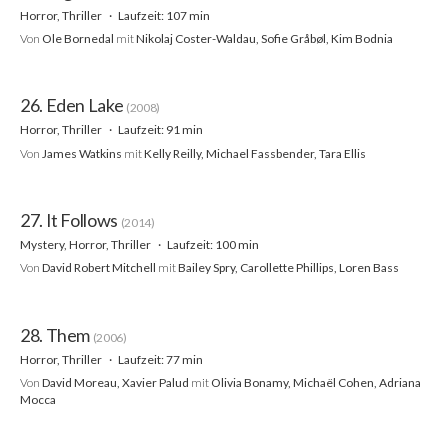
Horror, Thriller
Laufzeit: 107 min
Von
Ole Bornedal
mit
Nikolaj Coster-Waldau, Sofie Gråbøl, Kim Bodnia
26. Eden Lake
(2008)
Horror, Thriller
Laufzeit: 91 min
Von
James Watkins
mit
Kelly Reilly, Michael Fassbender, Tara Ellis
27. It Follows
(2014)
Mystery, Horror, Thriller
Laufzeit: 100 min
Von
David Robert Mitchell
mit
Bailey Spry, Carollette Phillips, Loren Bass
28. Them
(2006)
Horror, Thriller
Laufzeit: 77 min
Von
David Moreau, Xavier Palud
mit
Olivia Bonamy, Michaël Cohen, Adriana
Mocca