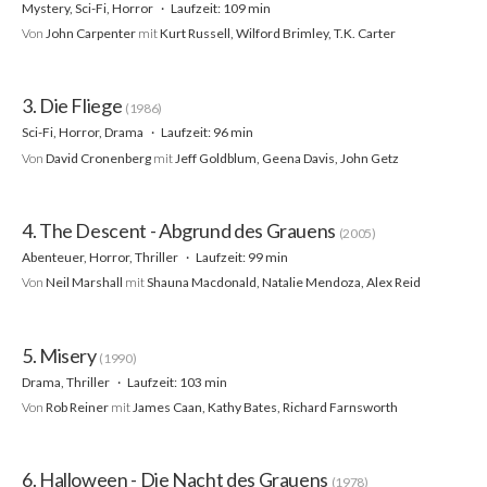
Mystery, Sci-Fi, Horror
Laufzeit: 109 min
Von
John Carpenter
mit
Kurt Russell, Wilford Brimley, T.K. Carter
3. Die Fliege
(1986)
Sci-Fi, Horror, Drama
Laufzeit: 96 min
Von
David Cronenberg
mit
Jeff Goldblum, Geena Davis, John Getz
4. The Descent - Abgrund des Grauens
(2005)
Abenteuer, Horror, Thriller
Laufzeit: 99 min
Von
Neil Marshall
mit
Shauna Macdonald, Natalie Mendoza, Alex Reid
5. Misery
(1990)
Drama, Thriller
Laufzeit: 103 min
Von
Rob Reiner
mit
James Caan, Kathy Bates, Richard Farnsworth
6. Halloween - Die Nacht des Grauens
(1978)