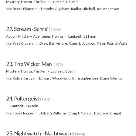
Mystery, Horror, Thriller
Laufzeit: 101 min
Von
Breck Eisner
mit
Timothy Olyphant, Radha Mitchell, Joe Anderson
22. Scream - Schrei!
(1996)
Action, Mystery, Abenteuer, Horror
Laufzeit: 111 min
Von
Wes Craven
mit
Drew Barrymore, Roger L. Jackson, Kevin Patrick Walls
23. The Wicker Man
(1973)
Mystery, Horror, Thriller
Laufzeit: 88 min
Von
Robin Hardy
mit
Edward Woodward, Christopher Lee, Diane Cilento
24. Poltergeist
(1982)
Laufzeit: 114 min
Von
Tobe Hooper
mit
JoBeth Williams, Craig T. Nelson, Beatrice Straight
25. Nightwatch - Nachtwache
(1994)