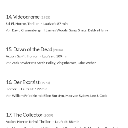
14. Videodrome
(1983)
Sci-Fi, Horror, Thriller
Laufzeit: 87 min
Von
David Cronenberg
mit
James Woods, Sonja Smits, Debbie Harry
15. Dawn of the Dead
(2004)
Action, Sci-Fi, Horror
Laufzeit: 109 min
Von
Zack Snyder
mit
Sarah Polley, Ving Rhames, Jake Weber
16. Der Exorzist
(1973)
Horror
Laufzeit: 122 min
Von
William Friedkin
mit
Ellen Burstyn, Max von Sydow, Lee J. Cobb
17. The Collector
(2009)
Action, Horror, Krimi, Thriller
Laufzeit: 88 min