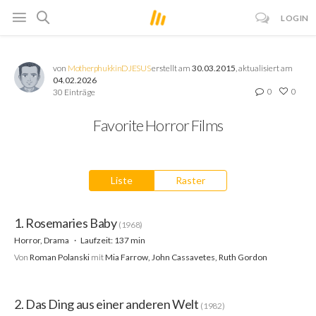
LOGIN
von
MotherphukkinDJESUS
erstellt am
30.03.2015
, aktualisiert am
04.02.2026
0
0
30 Einträge
Favorite Horror Films
Liste
Raster
1. Rosemaries Baby
(1968)
Horror, Drama
Laufzeit: 137 min
Von
Roman Polanski
mit
Mia Farrow, John Cassavetes, Ruth Gordon
2. Das Ding aus einer anderen Welt
(1982)