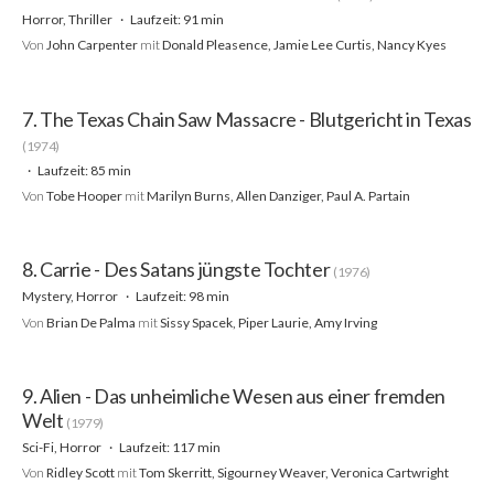
Horror, Thriller
Laufzeit: 91 min
Von
John Carpenter
mit
Donald Pleasence, Jamie Lee Curtis, Nancy Kyes
7. The Texas Chain Saw Massacre - Blutgericht in Texas
(1974)
Laufzeit: 85 min
Von
Tobe Hooper
mit
Marilyn Burns, Allen Danziger, Paul A. Partain
8. Carrie - Des Satans jüngste Tochter
(1976)
Mystery, Horror
Laufzeit: 98 min
Von
Brian De Palma
mit
Sissy Spacek, Piper Laurie, Amy Irving
9. Alien - Das unheimliche Wesen aus einer fremden
Welt
(1979)
Sci-Fi, Horror
Laufzeit: 117 min
Von
Ridley Scott
mit
Tom Skerritt, Sigourney Weaver, Veronica Cartwright