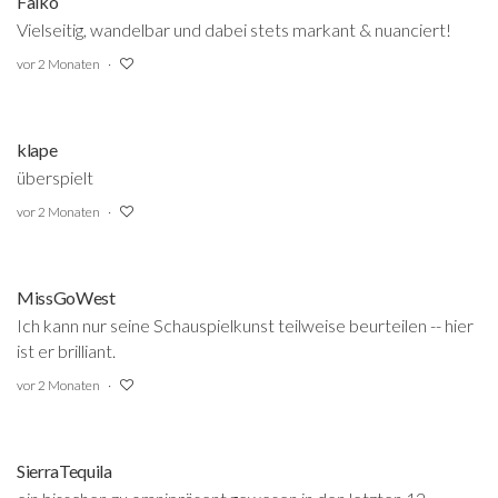
Falko
Vielseitig, wandelbar und dabei stets markant & nuanciert!
vor 2 Monaten
klape
überspielt
vor 2 Monaten
MissGoWest
Ich kann nur seine Schauspielkunst teilweise beurteilen -- hier
ist er brilliant.
vor 2 Monaten
SierraTequila