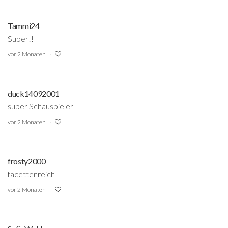
Tammi24
Super!!
vor 2 Monaten
duck14092001
super Schauspieler
vor 2 Monaten
frosty2000
facettenreich
vor 2 Monaten