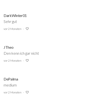
DarkWinter01
Sehr gut
vor 2 Monaten
JTheo
Den kenn ich gar nicht
vor 2 Monaten
DePalma
medium
vor 2 Monaten