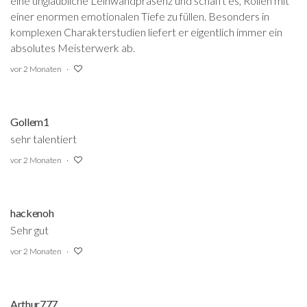
eine unglaubliche Leinwandpräsenz und schafft es, Rollen mit
einer enormen emotionalen Tiefe zu füllen. Besonders in
komplexen Charakterstudien liefert er eigentlich immer ein
absolutes Meisterwerk ab.
vor 2 Monaten
Gollem1
sehr talentiert
vor 2 Monaten
hackenoh
Sehr gut
vor 2 Monaten
Arthur777