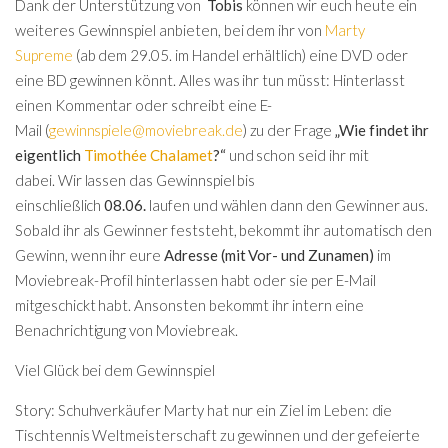
Dank der Unterstützung von
Tobis
können wir euch heute ein
weiteres Gewinnspiel anbieten, bei dem ihr von
Marty
Supreme
(ab dem 29.05. im Handel erhältlich) eine DVD oder
eine BD gewinnen könnt. Alles was ihr tun müsst: Hinterlasst
einen
Kommentar
oder schreibt eine
E-
Mail
(
gewinnspiele@moviebreak.de
) zu der Frage
„Wie findet ihr
eigentlich
Timothée Chalamet
?“
und schon seid ihr mit
dabei.
Wir lassen das Gewinnspiel bis
einschließlich
08.06.
laufen und wählen dann den Gewinner aus.
Sobald ihr als Gewinner feststeht, bekommt ihr automatisch den
Gewinn, wenn ihr eure
Adresse (mit Vor- und Zunamen)
im
Moviebreak-Profil hinterlassen habt oder sie per E-Mail
mitgeschickt habt. Ansonsten bekommt ihr intern eine
Benachrichtigung von Moviebreak.
Viel Glück bei dem Gewinnspiel
Story: Schuhverkäufer Marty hat nur ein Ziel im Leben: die
Tischtennis Weltmeisterschaft zu gewinnen und der gefeierte