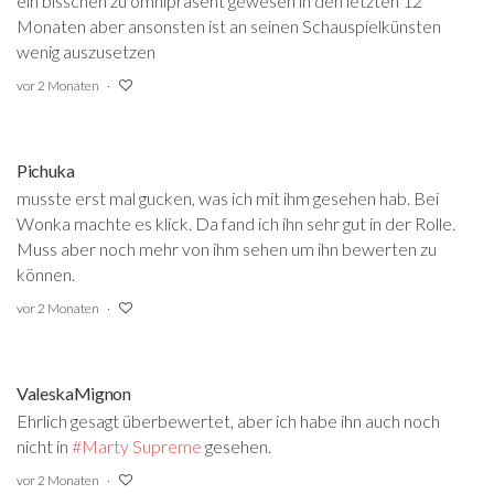
ein bisschen zu omnipräsent gewesen in den letzten 12
Monaten aber ansonsten ist an seinen Schauspielkünsten
wenig auszusetzen
vor 2 Monaten
Pichuka
musste erst mal gucken, was ich mit ihm gesehen hab. Bei
Wonka machte es klick. Da fand ich ihn sehr gut in der Rolle.
Muss aber noch mehr von ihm sehen um ihn bewerten zu
können.
vor 2 Monaten
ValeskaMignon
Ehrlich gesagt überbewertet, aber ich habe ihn auch noch
nicht in
#Marty Supreme
‍ gesehen.
vor 2 Monaten