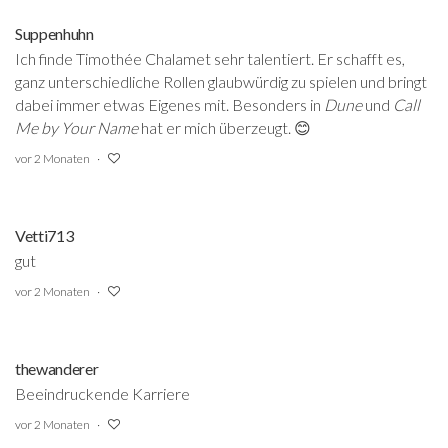
Suppenhuhn
Ich finde Timothée Chalamet sehr talentiert. Er schafft es,
ganz unterschiedliche Rollen glaubwürdig zu spielen und bringt
dabei immer etwas Eigenes mit. Besonders in
Dune
und
Call
Me by Your Name
hat er mich überzeugt. 😊
vor 2 Monaten
Vetti713
gut
vor 2 Monaten
thewanderer
Beeindruckende Karriere
vor 2 Monaten