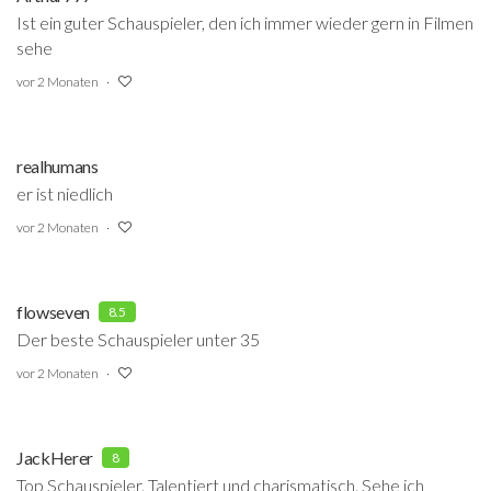
Ist ein guter Schauspieler, den ich immer wieder gern in Filmen
sehe
vor 2 Monaten
realhumans
er ist niedlich
vor 2 Monaten
flowseven
8.5
Der beste Schauspieler unter 35
vor 2 Monaten
JackHerer
8
Top Schauspieler. Talentiert und charismatisch. Sehe ich