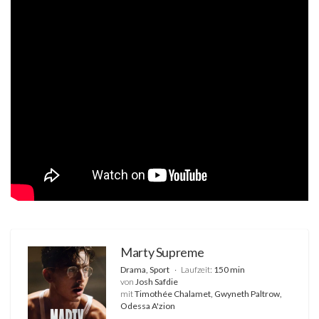
Marty Supreme
Drama, Sport
Laufzeit:
150 min
von
Josh Safdie
mit
Timothée Chalamet, Gwyneth Paltrow,
Odessa A'zion