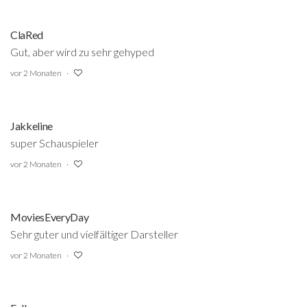
ClaRed
Gut, aber wird zu sehr gehyped
vor 2 Monaten
Jakkeline
super Schauspieler
vor 2 Monaten
MoviesEveryDay
Sehr guter und vielfältiger Darsteller
vor 2 Monaten