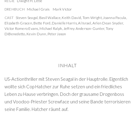
REGIE
Dwight H. Little
DREHBUCH
Michael Grais
Mark Victor
CAST
Steven Seagal
,
Basil Wallace
,
Keith David
,
Tom Wright
,
Joanna Pacula
,
Elizabeth Gracen
,
Bette Ford
,
Danielle Harris
,
Al Israel
,
Arlen Dean Snyder
,
Victor Romero Evans
,
Michael Ralph
,
Jeffrey Anderson-Gunter
,
Tony
DiBenedetto
,
Kevin Dunn
,
Peter Jason
INHALT
US-Actionthriller mit Steven Seagal in der Hauptrolle. Eigentlich
wollte sich Cop Hatcher zur Ruhe setzen und ein friedliches
Leben zu Hause verbringen. Doch der grausame Drogenboss
und Voodoo-Priester Screwface und seine Bande terrorisieren
seine Familie. Hatcher räumt auf.