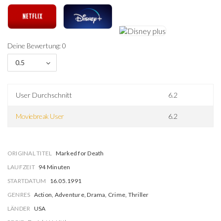
Deine Bewertung: 0
0.5
User Durchschnitt
6.2
Moviebreak User
6.2
ORIGINAL TITEL
Marked for Death
LAUFZEIT
94 Minuten
STARTDATUM
16.05.1991
GENRES
Action, Adventure, Drama, Crime, Thriller
LÄNDER
USA