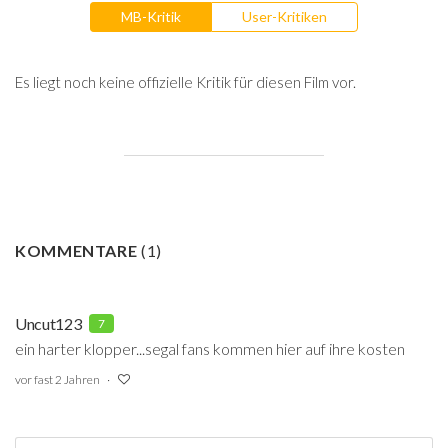
MB-Kritik
User-Kritiken
Es liegt noch keine offizielle Kritik für diesen Film vor.
KOMMENTARE
(
1
)
Uncut123
7
ein harter klopper...segal fans kommen hier auf ihre kosten
vor fast 2 Jahren