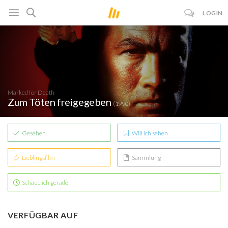
LOGIN
Marked for Death
Zum Töten freigegeben
(1990)
Gesehen
Will ich sehen
Lieblingsfilm
Sammlung
Schaue ich gerade
VERFÜGBAR AUF