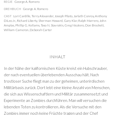
REGIE
George A. Romero
DREHBUCH
George A. Romero
CAST
Lori Cardille
,
Terry Alexander
,
Joseph Pilato
,
Jarlath Conroy
,
Anthony
DiLeo Jr.
,
Richard Liberty
,
Sherman Howard
,
Gary Klar
,
Ralph Marrero
,
John
Amplas
,
Phillip G. Kellams
,
Taso N. Stavrakis
,
Greg Nicotero
,
Don Brockett
,
William Cameron
,
Deborah Carter
INHALT
In der Nähe der kalifornischen Küste kreist ein Hubschrauber,
der nach eventuellen überlebenden Ausschau hält. Nach
trostloser Suche fliegt man zu der geheimen, unterirdischen
Millitärbasis zurück. Dort lebt eine kleine Anzahl von Menschen,
die sich aus Wissenschaftlern und Millitär zusammensetzt und
Experimente an Zombies durchführen. Man will versuchen die
lebenden Toten zu kontrollieren. Als die Versuche mit den
Zombies immer noch keine Früchte tragen und der Chef