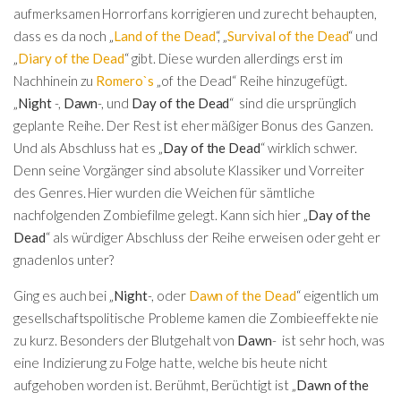
aufmerksamen Horrorfans korrigieren und zurecht behaupten,
dass es da noch „
Land of the Dead
“, „
Survival of the Dead
“ und
„
Diary of the Dead
“ gibt. Diese wurden allerdings erst im
Nachhinein zu
Romero`s
„of the Dead“ Reihe hinzugefügt.
„
Night
-,
Dawn
-, und
Day of the Dead
“ sind die ursprünglich
geplante Reihe. Der Rest ist eher mäßiger Bonus des Ganzen.
Und als Abschluss hat es „
Day of the Dead
“ wirklich schwer.
Denn seine Vorgänger sind absolute Klassiker und Vorreiter
des Genres. Hier wurden die Weichen für sämtliche
nachfolgenden Zombiefilme gelegt. Kann sich hier „
Day of the
Dead
“ als würdiger Abschluss der Reihe erweisen oder geht er
gnadenlos unter?
Ging es auch bei „
Night
-, oder
Dawn of the Dead
“ eigentlich um
gesellschaftspolitische Probleme kamen die Zombieeffekte nie
zu kurz. Besonders der Blutgehalt von
Dawn
- ist sehr hoch, was
eine Indizierung zu Folge hatte, welche bis heute nicht
aufgehoben worden ist. Berühmt, Berüchtigt ist „
Dawn of the