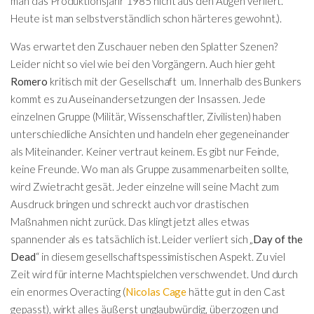
man das Produktionsjahr 1985 nicht aus den Augen verliert.
Heute ist man selbstverständlich schon härteres gewohnt.).
Was erwartet den Zuschauer neben den Splatter Szenen?
Leider nicht so viel wie bei den Vorgängern. Auch hier geht
Romero
kritisch mit der Gesellschaft um. Innerhalb des Bunkers
kommt es zu Auseinandersetzungen der Insassen. Jede
einzelnen Gruppe (Militär, Wissenschaftler, Zivilisten) haben
unterschiedliche Ansichten und handeln eher gegeneinander
als Miteinander. Keiner vertraut keinem. Es gibt nur Feinde,
keine Freunde. Wo man als Gruppe zusammenarbeiten sollte,
wird Zwietracht gesät. Jeder einzelne will seine Macht zum
Ausdruck bringen und schreckt auch vor drastischen
Maßnahmen nicht zurück. Das klingt jetzt alles etwas
spannender als es tatsächlich ist. Leider verliert sich „
Day of the
Dead
“ in diesem gesellschaftspessimistischen Aspekt. Zu viel
Zeit wird für interne Machtspielchen verschwendet. Und durch
ein enormes Overacting (
Nicolas Cage
hätte gut in den Cast
gepasst), wirkt alles äußerst unglaubwürdig, überzogen und