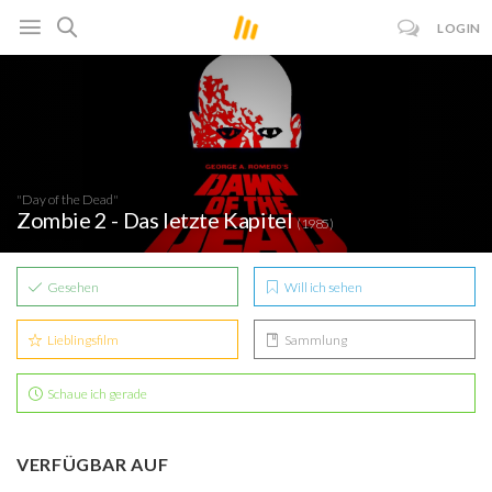
LOGIN
"Day of the Dead"
Zombie 2 - Das letzte Kapitel
(1985)
Gesehen
Will ich sehen
Lieblingsfilm
Sammlung
Schaue ich gerade
VERFÜGBAR AUF