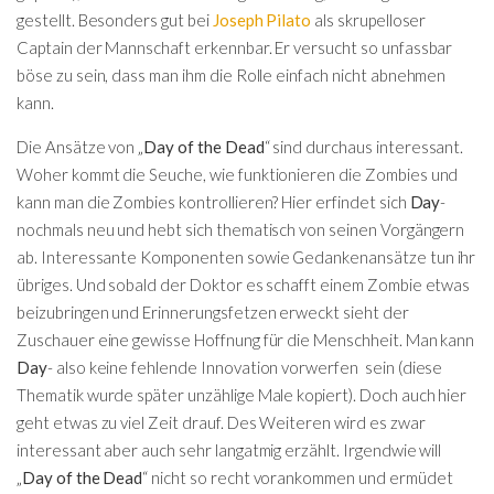
gestellt. Besonders gut bei
Joseph Pilato
als skrupelloser
Captain der Mannschaft erkennbar. Er versucht so unfassbar
böse zu sein, dass man ihm die Rolle einfach nicht abnehmen
kann.
Die Ansätze von „
Day of the Dead
“ sind durchaus interessant.
Woher kommt die Seuche, wie funktionieren die Zombies und
kann man die Zombies kontrollieren? Hier erfindet sich
Day
-
nochmals neu und hebt sich thematisch von seinen Vorgängern
ab. Interessante Komponenten sowie Gedankenansätze tun ihr
übriges. Und sobald der Doktor es schafft einem Zombie etwas
beizubringen und Erinnerungsfetzen erweckt sieht der
Zuschauer eine gewisse Hoffnung für die Menschheit. Man kann
Day
- also keine fehlende Innovation vorwerfen sein (diese
Thematik wurde später unzählige Male kopiert). Doch auch hier
geht etwas zu viel Zeit drauf. Des Weiteren wird es zwar
interessant aber auch sehr langatmig erzählt. Irgendwie will
„
Day of the Dead
“ nicht so recht vorankommen und ermüdet