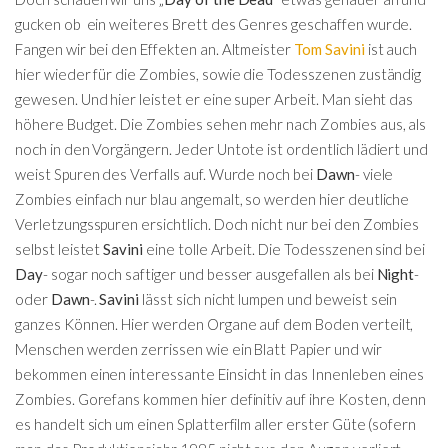
gucken ob ein weiteres Brett des Genres geschaffen wurde.
Fangen wir bei den Effekten an. Altmeister
Tom Savini
ist auch
hier wieder für die Zombies, sowie die Todesszenen zuständig
gewesen. Und hier leistet er eine super Arbeit. Man sieht das
höhere Budget. Die Zombies sehen mehr nach Zombies aus, als
noch in den Vorgängern. Jeder Untote ist ordentlich lädiert und
weist Spuren des Verfalls auf. Wurde noch bei
Dawn
- viele
Zombies einfach nur blau angemalt, so werden hier deutliche
Verletzungsspuren ersichtlich. Doch nicht nur bei den Zombies
selbst leistet
Savini
eine tolle Arbeit. Die Todesszenen sind bei
Day
- sogar noch saftiger und besser ausgefallen als bei
Night
-
oder
Dawn
-.
Savini
lässt sich nicht lumpen und beweist sein
ganzes Können. Hier werden Organe auf dem Boden verteilt,
Menschen werden zerrissen wie ein Blatt Papier und wir
bekommen einen interessante Einsicht in das Innenleben eines
Zombies. Gorefans kommen hier definitiv auf ihre Kosten, denn
es handelt sich um einen Splatterfilm aller erster Güte (sofern