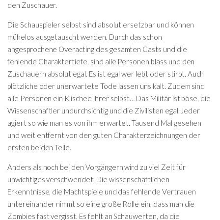
den Zuschauer.
Die Schauspieler selbst sind absolut ersetzbar und können
mühelos ausgetauscht werden. Durch das schon
angesprochene Overacting des gesamten Casts und die
fehlende Charaktertiefe, sind alle Personen blass und den
Zuschauern absolut egal. Es ist egal wer lebt oder stirbt. Auch
plötzliche oder unerwartete Tode lassen uns kalt. Zudem sind
alle Personen ein Klischee ihrer selbst… Das Militär ist böse, die
Wissenschaftler undurchsichtig und die Zivilisten egal. Jeder
agiert so wie man es von ihm erwartet. Tausend Mal gesehen
und weit entfernt von den guten Charakterzeichnungen der
ersten beiden Teile.
Anders als noch bei den Vorgängern wird zu viel Zeit für
unwichtiges verschwendet. Die wissenschaftlichen
Erkenntnisse, die Machtspiele und das fehlende Vertrauen
untereinander nimmt so eine große Rolle ein, dass man die
Zombies fast vergisst. Es fehlt an Schauwerten, da die