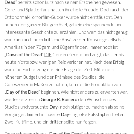
Dead
“ bereits schon kurz nach seinem Erscheinen gewesen.
Gore- und Splatterfans hatten ihre helle Freude. Doch auch der
Ottonormal-Horrorfilm-Gucker wurde nicht enttäuscht. Den
neben dem ganzen Blutgekrösel, gab ein eine spannende und
interessante Geschichte zu erzählen. Und wem das nicht genug
war, kann auch noch kritische Ansätze der Konsumgesellschaft
Amerikas in den 70gern und 80gern finden. Immer noch ist
„
Dawn of the Dead
“
DIE
Genrereferenz und zeigt, dass er bis
heute nichts bzw. wenig an Reiz verloren hat. Nach dem Erfolg
war eine Fortsetzung nur eine Frage der Zeit. Mit einem
höherem Budget und der Prämisse des Studios, die
Goreszenen in Maßen zu halten, konnte die Produktion von
„
Day of the Dead
“ beginnen. Wie nicht anders zu erwarten war,
wiedersetzte sich
George R. Romero
den Wünschen des
Studios und versuchte
Day
- noch blutiger zu machen als seine
Vorgänger. Immerhin musste
Day
- in große Fußstapfen treten.
Zwei Kultfilme, und ein dritter sollte nun folgen.
Doch schauen wir uns „
Day of the Dead
“ etwas genauer an und