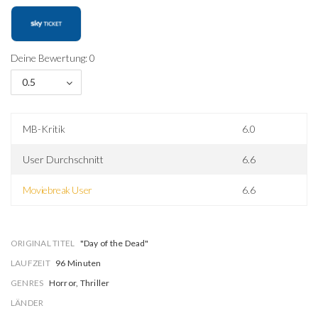
Deine Bewertung: 0
0.5
MB-Kritik
6.0
User Durchschnitt
6.6
Moviebreak User
6.6
ORIGINAL TITEL
"Day of the Dead"
LAUFZEIT
96 Minuten
GENRES
Horror, Thriller
LÄNDER