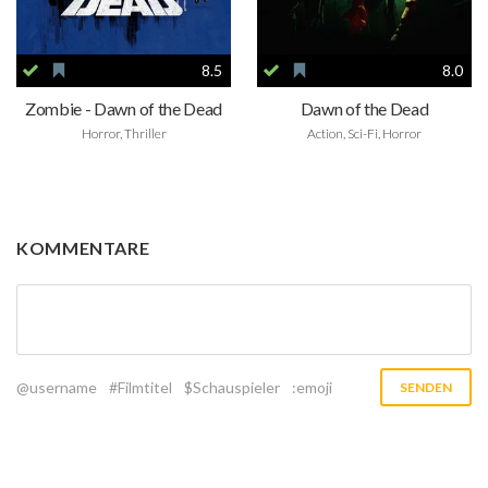
8.5
8.0
Zombie - Dawn of the Dead
Dawn of the Dead
Horror, Thriller
Action, Sci-Fi, Horror
KOMMENTARE
@username
#Filmtitel
$Schauspieler
:emoji