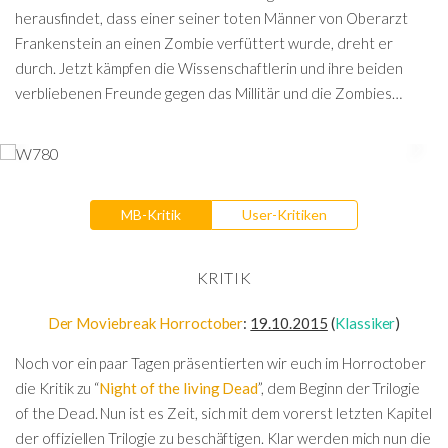
herausfindet, dass einer seiner toten Männer von Oberarzt
Frankenstein an einen Zombie verfüttert wurde, dreht er
durch. Jetzt kämpfen die Wissenschaftlerin und ihre beiden
verbliebenen Freunde gegen das Millitär und die Zombies…
MB-Kritik
User-Kritiken
KRITIK
Der Moviebreak Horroctober
:
19.10.2015
(
Klassiker
)
Noch vor ein paar Tagen präsentierten wir euch im Horroctober
die Kritik zu “
Night of the living Dead
”, dem Beginn der Trilogie
of the Dead. Nun ist es Zeit, sich mit dem vorerst letzten Kapitel
der offiziellen Trilogie zu beschäftigen. Klar werden mich nun die