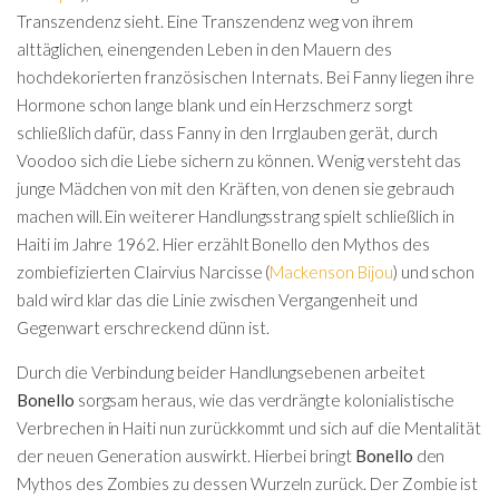
Transzendenz sieht. Eine Transzendenz weg von ihrem
alttäglichen, einengenden Leben in den Mauern des
hochdekorierten französischen Internats. Bei Fanny liegen ihre
Hormone schon lange blank und ein Herzschmerz sorgt
schließlich dafür, dass Fanny in den Irrglauben gerät, durch
Voodoo sich die Liebe sichern zu können. Wenig versteht das
junge Mädchen von mit den Kräften, von denen sie gebrauch
machen will. Ein weiterer Handlungsstrang spielt schließlich in
Haiti im Jahre 1962. Hier erzählt Bonello den Mythos des
zombiefizierten Clairvius Narcisse (
Mackenson Bijou
) und schon
bald wird klar das die Linie zwischen Vergangenheit und
Gegenwart erschreckend dünn ist.
Durch die Verbindung beider Handlungsebenen arbeitet
Bonello
sorgsam heraus, wie das verdrängte kolonialistische
Verbrechen in Haiti nun zurückkommt und sich auf die Mentalität
der neuen Generation auswirkt. Hierbei bringt
Bonello
den
Mythos des Zombies zu dessen Wurzeln zurück. Der Zombie ist