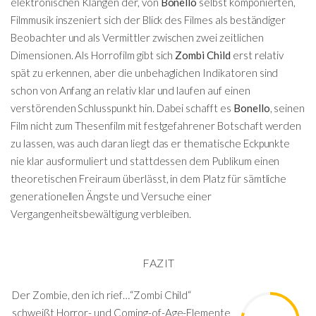
elektronischen Klängen der, von
Bonello
selbst komponierten,
Filmmusik inszeniert sich der Blick des Filmes als beständiger
Beobachter und als Vermittler zwischen zwei zeitlichen
Dimensionen. Als Horrofilm gibt sich
Zombi Child
erst relativ
spät zu erkennen, aber die unbehaglichen Indikatoren sind
schon von Anfang an relativ klar und laufen auf einen
verstörenden Schlusspunkt hin. Dabei schafft es
Bonello
, seinen
Film nicht zum Thesenfilm mit festgefahrener Botschaft werden
zu lassen, was auch daran liegt das er thematische Eckpunkte
nie klar ausformuliert und stattdessen dem Publikum einen
theoretischen Freiraum überlässt, in dem Platz für sämtliche
generationellen Ängste und Versuche einer
Vergangenheitsbewältigung verbleiben.
FAZIT
Der Zombie, den ich rief…“Zombi Child“
schweißt Horror- und Coming-of-Age-Elemente