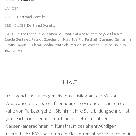
LÄNDER
REGIE
Bertrand Bonello
DREHBUCH
Bertrand Bonello
CAST
Louise Labèque
,
Wislanda Louimat
,
Katiana Milfort
,
Sayyid El Alami
,
Saadia Bentaïeb
,
Patrick Boucheron
,
Mathilde Riu
,
Raphaël Quenard
,
Benjamin
Crotty
,
Sayyid El Alami
,
Saadia Bentaïeb
,
Patrick Boucheron
,
Justine Bo
,
Kim
Yeong-hwa
INHALT
Die jugendliche Fanny genießt das Privileg, auf die Maison
d’éducation de la légion d’honneur, eine Elitehochschule in der
Nähe von Paris, zu gehen. Sie nimmt ihre Schulbildung sehr ernst,
gönnt sich aber dennoch nächtliche Treffen mit ihren
Klassenkameradinnen im Kunstraum des altehrwürdigen
Internats. Als Mélissa neu in die Klasse kommt, wird sie schnell in