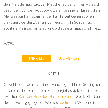
den Kreis der nachtaktiven Mädchen aufgenommen – die sich
besonders von den Voodoo-Ritualen faszinieren lassen, die in
Mélissas aus Haiti stammender Familie seit Generationen
praktiziert werden. Als Fannys Freund mit ihr Schluß macht,
sucht sie Mélissas Tante auf und bittet sie um magische Hilfe …
MB-Kritik
User-Kritiken
KRITIK
Obwohl sie zunächst von ihrer Handlung und ihrem Setting her
unterschiedlicher nicht sein könnten gibt es viele Schnittstellen
zwischen
Bertrand Bonellos
(
Haus der Sünde
)
Zombi Child
und
dessen vorangegangenen Werkes
Nocturama
. Während in