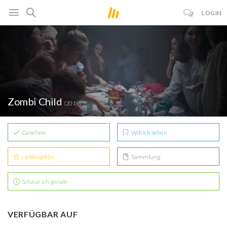
LOGIN
Zombi Child
(2019)
Gesehen
Will ich sehen
Lieblingsfilm
Sammlung
Schaue ich gerade
VERFÜGBAR AUF