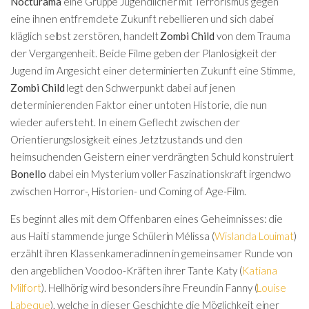
Nocturama
eine Gruppe Jugendlicher mit Terrorismus gegen
eine ihnen entfremdete Zukunft rebellieren und sich dabei
kläglich selbst zerstören, handelt
Zombi Child
von dem Trauma
der Vergangenheit. Beide Filme geben der Planlosigkeit der
Jugend im Angesicht einer determinierten Zukunft eine Stimme,
Zombi Child
legt den Schwerpunkt dabei auf jenen
determinierenden Faktor einer untoten Historie, die nun
wieder aufersteht. In einem Geflecht zwischen der
Orientierungslosigkeit eines Jetztzustands und den
heimsuchenden Geistern einer verdrängten Schuld konstruiert
Bonello
dabei ein Mysterium voller Faszinationskraft irgendwo
zwischen Horror-, Historien- und Coming of Age-Film.
Es beginnt alles mit dem Offenbaren eines Geheimnisses: die
aus Haiti stammende junge Schülerin Mélissa (
Wislanda Louimat
)
erzählt ihren Klassenkameradinnen in gemeinsamer Runde von
den angeblichen Voodoo-Kräften ihrer Tante Katy (
Katiana
Milfort
). Hellhörig wird besonders ihre Freundin Fanny (
Louise
Labeque
), welche in dieser Geschichte die Möglichkeit einer