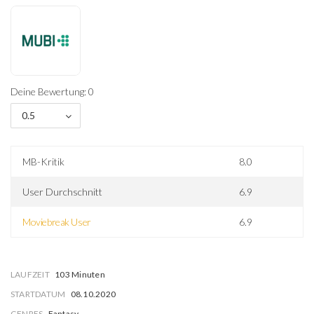
Deine Bewertung: 0
0.5
MB-Kritik
8.0
User Durchschnitt
6.9
Moviebreak User
6.9
LAUFZEIT
103 Minuten
STARTDATUM
08.10.2020
GENRES
Fantasy