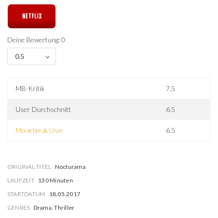
Deine Bewertung: 0
0.5
MB-Kritik
7.5
User Durchschnitt
6.5
Moviebreak User
6.5
ORIGINAL TITEL
Nocturama
LAUFZEIT
130 Minuten
STARTDATUM
18.05.2017
GENRES
Drama, Thriller