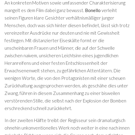
An konkreten Motiven sowie umfassender Charakterisierung
mangelt es dem Film dabei ganz bewusst.
Bonello
verleiht
seinen Figuren klare Gesichter verhältnismäßiger junger
Menschen, doch was sich hinter diesen befindet, lässt sich trotz
vereinzelter Ausdrücke nur deuten und nie mit Gewissheit
festlegen. Mit distanzierter Eiseskälte formt er die
unscheinbaren Frauen und Männer, die auf der Schwelle
zwischen naivem, unsicheren Leichtsinn eines jugendlichen
Heranreifens und einer festen Entschlossenheit der
Erwachsenenwelt stehen, zu gefährlichen Attentätern. Die
wenigen Worte, die von den Protagonisten mit einer scheuen
Zurückhaltung ausgesprochen werden, als geschähe dies unter
Zwang, führen in diesem Zusammenhang zu einer bisweilen
verstörenden Stille, die selbst nach der Explosion der Bomben
erschreckend schnell zurückkehrt.
In der zweiten Hälfte treibt der Regisseur sein dramaturgisch
ohnehin unkonventionelles Werk noch weiter in eine nach innen