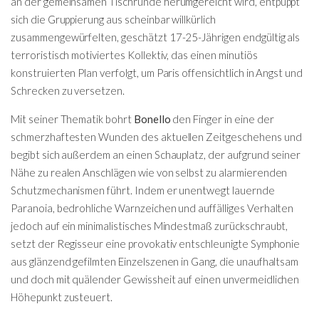
an der gemeinsamen Tischrunde herumgereicht wird, entpuppt
sich die Gruppierung aus scheinbar willkürlich
zusammengewürfelten, geschätzt 17-25-Jährigen endgültig als
terroristisch motiviertes Kollektiv, das einen minutiös
konstruierten Plan verfolgt, um Paris offensichtlich in Angst und
Schrecken zu versetzen.
Mit seiner Thematik bohrt
Bonello
den Finger in eine der
schmerzhaftesten Wunden des aktuellen Zeitgeschehens und
begibt sich außerdem an einen Schauplatz, der aufgrund seiner
Nähe zu realen Anschlägen wie von selbst zu alarmierenden
Schutzmechanismen führt. Indem er unentwegt lauernde
Paranoia, bedrohliche Warnzeichen und auffälliges Verhalten
jedoch auf ein minimalistisches Mindestmaß zurückschraubt,
setzt der Regisseur eine provokativ entschleunigte Symphonie
aus glänzend gefilmten Einzelszenen in Gang, die unaufhaltsam
und doch mit quälender Gewissheit auf einen unvermeidlichen
Höhepunkt zusteuert.