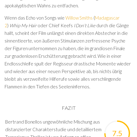
apokalyptischen Wahns zu entfachen.
Wenn das Echo von Songs wie
Willow Smiths
(
Madagascar
2
)
Whip My Hair
oder Chief Keefs
I Don’t Like
durch die Gänge
hallt, scheint der Film unlängst einen direkten Abstecher in die
sinnentleerte, von äußeren Stimulanzen zerfressene Psyche
der Figuren unternommen zu haben, die im grandiosen Finale
zur gnadenlosen Erschütterung gebracht wird. Wie in einer
Endlosschleife spult der Regisseur drastische Momente wieder
und wieder aus einer neuen Perspektive ab, bis nichts übrig
bleibt als verzweifelte Hilferufe sowie alles verschlingende
Flammen in den Tiefen des Seeleninfernos.
FAZIT
Bertrand Bonellos ungewöhnliche Mischung aus
distanzierter Charakterstudie und detailliertem
7.5