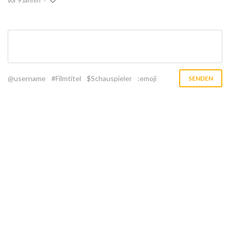
vor 9 Jahren
@username
#Filmtitel
$Schauspieler
:emoji