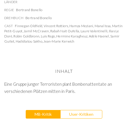
LÄNDER
REGIE
Bertrand Bonello
DREHBUCH
Bertrand Bonello
CAST
Finnegan Oldfield
,
Vincent Rottiers
,
Hamza Meziani
,
Manal Issa
,
Martin
Petit-Guyot
,
Jamil McCraven
,
Rabah Nait Oufella
,
Laure Valentinelli
,
Ilias Le
Doré
,
Robin Goldbronn
,
Luis Rego
,
Hermine Karagheuz
,
Adèle Haenel
,
Samir
Guitet
,
Hadidiatou Sakho
,
Jean-Marie Kerwich
INHALT
Eine Gruppe junger Terroristen plant Bombenattentate an
verschiedenen Plätzen mitten in Paris.
MB-Kritik
User-Kritiken