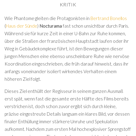
KRITIK
Wie Phantome gleiten die Protagonisten in
Bertrand Bonellos
(
Haus der Sünde
)
Nocturama
fast schon unsichtbar durch Paris.
Während sie für kurze Zeit in einer U-Bahn zur Ruhe kommen,
über die Straßen der französischen Hauptstadt laufen oder ihr
Weg in Gebäudekomplexe führt, ist den Bewegungen dieser
jungen Menschen eine ebenso unscheinbare Ruhe wie nervöse
Koordination eingeschrieben, die früh darauf hinweist, dass ihr
anfangs voneinander isoliert wirkendes Verhalten einem
höheren Ziel folgt.
Dieses Ziel enthüllt der Regisseur in seinem ganzen Ausmaß
erst spät, wenn fast die gesamte erste Hälfte des Films bereits
verstrichen ist, doch schon zuvor ergibt sich durch kleine,
präzise eingestreute Details langsam ein klares Bild, vor dessen
finaler Enthüllung immer stärkere Unruhe und Spekulation
aufkommt. Nachdem zum ersten Mal hochexplosiver Sprengstoff