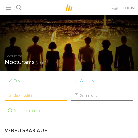
LOGIN
Nocturama
Nocturama
(2016)
Gesehen
Will ich sehen
Lieblingsfilm
Sammlung
Schaue ich gerade
VERFÜGBAR AUF