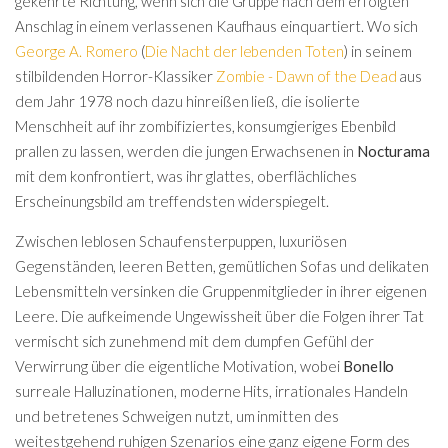
gekehrte Richtung, wenn sich die Gruppe nach dem erfolgten
Anschlag in einem verlassenen Kaufhaus einquartiert. Wo sich
George A. Romero
(
Die Nacht der lebenden Toten
) in seinem
stilbildenden Horror-Klassiker
Zombie - Dawn of the Dead
aus
dem Jahr 1978 noch dazu hinreißen ließ, die isolierte
Menschheit auf ihr zombifiziertes, konsumgieriges Ebenbild
prallen zu lassen, werden die jungen Erwachsenen in
Nocturama
mit dem konfrontiert, was ihr glattes, oberflächliches
Erscheinungsbild am treffendsten widerspiegelt.
Zwischen leblosen Schaufensterpuppen, luxuriösen
Gegenständen, leeren Betten, gemütlichen Sofas und delikaten
Lebensmitteln versinken die Gruppenmitglieder in ihrer eigenen
Leere. Die aufkeimende Ungewissheit über die Folgen ihrer Tat
vermischt sich zunehmend mit dem dumpfen Gefühl der
Verwirrung über die eigentliche Motivation, wobei
Bonello
surreale Halluzinationen, moderne Hits, irrationales Handeln
und betretenes Schweigen nutzt, um inmitten des
weitestgehend ruhigen Szenarios eine ganz eigene Form des