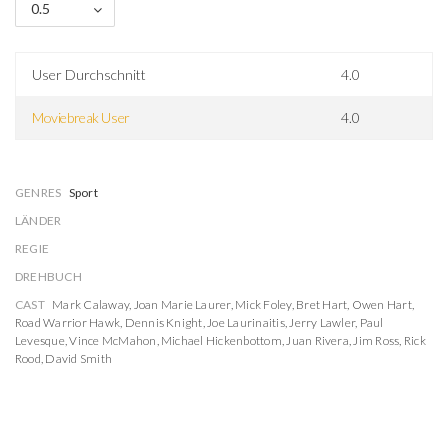
0.5
User Durchschnitt
4.0
Moviebreak User
4.0
GENRES
Sport
LÄNDER
REGIE
DREHBUCH
CAST
Mark Calaway
,
Joan Marie Laurer
,
Mick Foley
,
Bret Hart
,
Owen Hart
,
Road Warrior Hawk
,
Dennis Knight
,
Joe Laurinaitis
,
Jerry Lawler
,
Paul
Levesque
,
Vince McMahon
,
Michael Hickenbottom
,
Juan Rivera
,
Jim Ross
,
Rick
Rood
,
David Smith