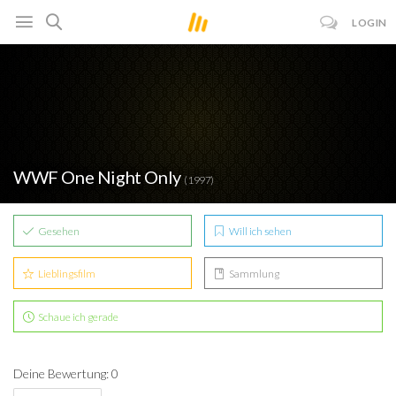
LOGIN
WWF One Night Only
(1997)
Gesehen
Will ich sehen
Lieblingsfilm
Sammlung
Schaue ich gerade
Deine Bewertung: 0