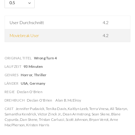
0.5
User Durchschnitt
4.2
Moviebreak User
4.2
ORIGINAL TITEL
Wrong Turn 4
LAUFZEIT
93 Minuten
GENRES
Horror, Thriller
LÄNDER
USA, Germany
REGIE
Declan O'Brien
DREHBUCH
Declan O'Brien
Alan B. McElroy
CAST
Jennifer Pudavick
,
Tenika Davis
,
Kaitlyn Leeb
,
Terra Vnesa
,
Ali Tataryn
,
Samantha Kendrick
,
Victor Zinck Jr.
,
Dean Armstrong
,
Sean Skene
,
Blane
Cypurda
,
Dan Skene
,
Tristan Carlucci
,
Scott Johnson
,
Bryan Verot
,
Arne
MacPherson
,
Kristen Harris