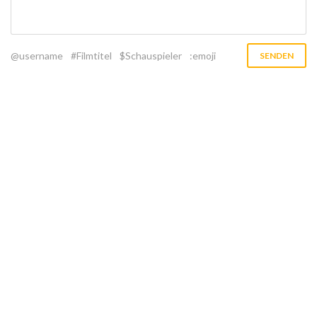
@username
#Filmtitel
$Schauspieler
:emoji