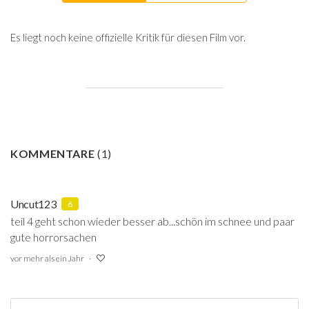
Es liegt noch keine offizielle Kritik für diesen Film vor.
KOMMENTARE
(
1
)
Uncut123
6
teil 4 geht schon wieder besser ab...schön im schnee und paar
gute horrorsachen
vor mehr als ein Jahr