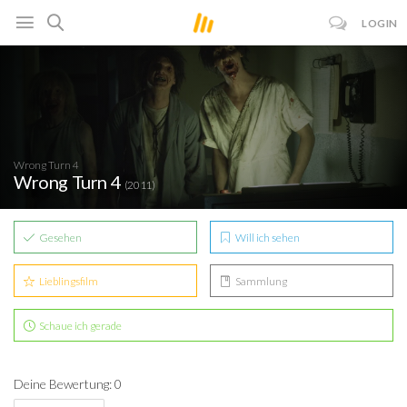
LOGIN
Wrong Turn 4
Wrong Turn 4
(2011)
Gesehen
Will ich sehen
Lieblingsfilm
Sammlung
Schaue ich gerade
Deine Bewertung: 0