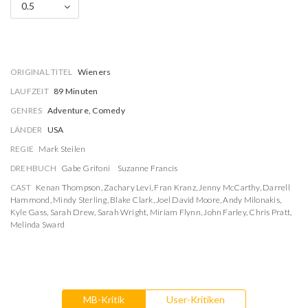
0.5
ORIGINAL TITEL
Wieners
LAUFZEIT
89 Minuten
GENRES
Adventure, Comedy
LÄNDER
USA
REGIE
Mark Steilen
DREHBUCH
Gabe Grifoni
Suzanne Francis
CAST
Kenan Thompson
,
Zachary Levi
,
Fran Kranz
,
Jenny McCarthy
,
Darrell
Hammond
,
Mindy Sterling
,
Blake Clark
,
Joel David Moore
,
Andy Milonakis
,
Kyle Gass
,
Sarah Drew
,
Sarah Wright
,
Miriam Flynn
,
John Farley
,
Chris Pratt
,
Melinda Sward
MB-Kritik
User-Kritiken