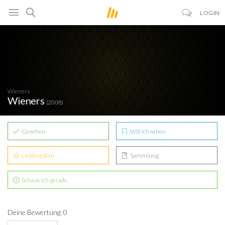
LOGIN
Wieners
Wieners
(2008)
Gesehen
Will ich sehen
Lieblingsfilm
Sammlung
Schaue ich gerade
Deine Bewertung: 0