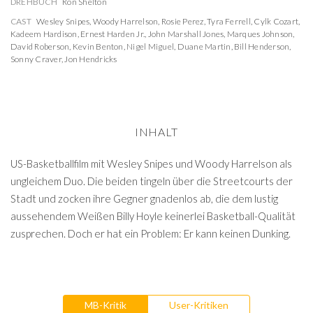
DREHBUCH
Ron Shelton
CAST
Wesley Snipes
,
Woody Harrelson
,
Rosie Perez
,
Tyra Ferrell
,
Cylk Cozart
,
Kadeem Hardison
,
Ernest Harden Jr.
,
John Marshall Jones
,
Marques Johnson
,
David Roberson
,
Kevin Benton
,
Nigel Miguel
,
Duane Martin
,
Bill Henderson
,
Sonny Craver
,
Jon Hendricks
INHALT
US-Basketballfilm mit Wesley Snipes und Woody Harrelson als
ungleichem Duo. Die beiden tingeln über die Streetcourts der
Stadt und zocken ihre Gegner gnadenlos ab, die dem lustig
aussehendem Weißen Billy Hoyle keinerlei Basketball-Qualität
zusprechen. Doch er hat ein Problem: Er kann keinen Dunking.
MB-Kritik
User-Kritiken