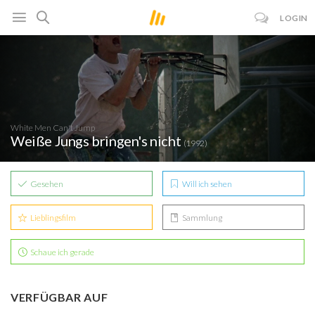
LOGIN
White Men Can't Jump
Weiße Jungs bringen's nicht
(1992)
Gesehen
Will ich sehen
Lieblingsfilm
Sammlung
Schaue ich gerade
VERFÜGBAR AUF