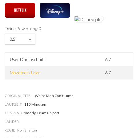
Deine Bewertung: 0
0.5
User Durchschnitt
6.7
Moviebreak User
6.7
ORIGINAL TITEL
White Men Can't Jump
LAUFZEIT
115 Minuten
GENRES
Comedy, Drama, Sport
LÄNDER
REGIE
Ron Shelton