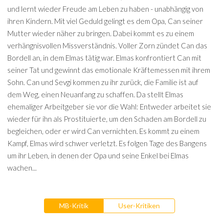
und lernt wieder Freude am Leben zu haben - unabhängig von
ihren Kindern. Mit viel Geduld gelingt es dem Opa, Can seiner
Mutter wieder näher zu bringen. Dabei kommt es zu einem
verhängnisvollen Missverständnis. Voller Zorn zündet Can das
Bordell an, in dem Elmas tätig war. Elmas konfrontiert Can mit
seiner Tat und gewinnt das emotionale Kräftemessen mit ihrem
Sohn. Can und Sevgi kommen zu ihr zurück, die Familie ist auf
dem Weg, einen Neuanfang zu schaffen. Da stellt Elmas
ehemaliger Arbeitgeber sie vor die Wahl: Entweder arbeitet sie
wieder für ihn als Prostituierte, um den Schaden am Bordell zu
begleichen, oder er wird Can vernichten. Es kommt zu einem
Kampf, Elmas wird schwer verletzt. Es folgen Tage des Bangens
um ihr Leben, in denen der Opa und seine Enkel bei Elmas
wachen...
MB-Kritik
User-Kritiken