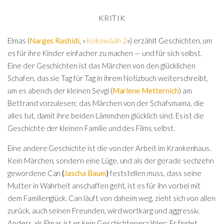
KRITIK
Elmas (
Narges Rashidi
, »
Kokowääh 2
«) erzählt Geschichten, um
es für ihre Kinder einfacher zu machen — und für sich selbst.
Eine der Geschichten ist das Märchen von den glücklichen
Schafen, das sie Tag für Tag in ihrem Notizbuch weiterschreibt,
um es abends der kleinen Sevgi (
Marlene Metternich
) am
Bettrand vorzulesen; das Märchen von der Schafsmama, die
alles tut, damit ihre beiden Lämmchen glücklich sind. Es ist die
Geschichte der kleinen Familie und des Films selbst.
Eine andere Geschichte ist die von der Arbeit im Krankenhaus.
Kein Märchen, sondern eine Lüge, und als der gerade sechzehn
gewordene Can
(
Jascha Baum
)
feststellen muss, dass seine
Mutter in Wahrheit anschaffen geht, ist es für ihn vorbei mit
dem Familienglück. Can läuft von daheim weg, zieht sich von allen
zurück, auch seinen Freunden, wird wortkarg und aggressiv.
Anders als Elmas ist er kein Geschichtenerzähler: Er findet