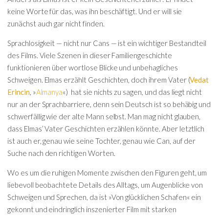
keine Worte für das, was ihn beschäftigt. Und er will sie
zunächst auch gar nicht finden.
Sprachlosigkeit — nicht nur Cans — ist ein wichtiger Bestandteil
des Films. Viele Szenen in dieser Familiengeschichte
funktionieren über wortlose Blicke und unbehagliches
Schweigen. Elmas erzählt Geschichten, doch ihrem Vater (
Vedat
Erincin
, »
Almanya
«) hat sie nichts zu sagen, und das liegt nicht
nur an der Sprachbarriere, denn sein Deutsch ist so behäbig und
schwerfällig wie der alte Mann selbst. Man mag nicht glauben,
dass Elmas’ Vater Geschichten erzählen könnte. Aber letztlich
ist auch er, genau wie seine Tochter, genau wie Can, auf der
Suche nach den richtigen Worten.
Wo es um die ruhigen Momente zwischen den Figuren geht, um
liebevoll beobachtete Details des Alltags, um Augenblicke von
Schweigen und Sprechen, da ist »Von glücklichen Schafen« ein
gekonnt und eindringlich inszenierter Film mit starken