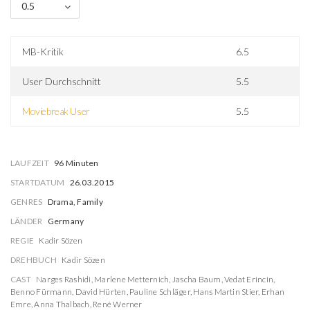
0.5
MB-Kritik
6.5
User Durchschnitt
5.5
Moviebreak User
5.5
LAUFZEIT
96 Minuten
STARTDATUM
26.03.2015
GENRES
Drama, Family
LÄNDER
Germany
REGIE
Kadir Sözen
DREHBUCH
Kadir Sözen
CAST
Narges Rashidi
,
Marlene Metternich
,
Jascha Baum
,
Vedat Erincin
,
Benno Fürmann
,
David Hürten
,
Pauline Schläger
,
Hans Martin Stier
,
Erhan
Emre
,
Anna Thalbach
,
René Werner