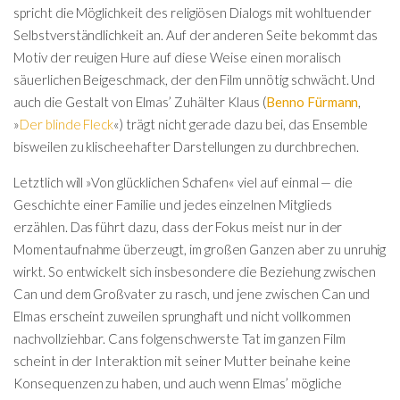
spricht die Möglichkeit des religiösen Dialogs mit wohltuender
Selbstverständlichkeit an. Auf der anderen Seite bekommt das
Motiv der reuigen Hure auf diese Weise einen moralisch
säuerlichen Beigeschmack, der den Film unnötig schwächt. Und
auch die Gestalt von Elmas’ Zuhälter Klaus (
Benno Fürmann
,
»
Der blinde Fleck
«) trägt nicht gerade dazu bei, das Ensemble
bisweilen zu klischeehafter Darstellungen zu durchbrechen.
Letztlich will »Von glücklichen Schafen« viel auf einmal — die
Geschichte einer Familie und jedes einzelnen Mitglieds
erzählen. Das führt dazu, dass der Fokus meist nur in der
Momentaufnahme überzeugt, im großen Ganzen aber zu unruhig
wirkt. So entwickelt sich insbesondere die Beziehung zwischen
Can und dem Großvater zu rasch, und jene zwischen Can und
Elmas erscheint zuweilen sprunghaft und nicht vollkommen
nachvollziehbar. Cans folgenschwerste Tat im ganzen Film
scheint in der Interaktion mit seiner Mutter beinahe keine
Konsequenzen zu haben, und auch wenn Elmas’ mögliche