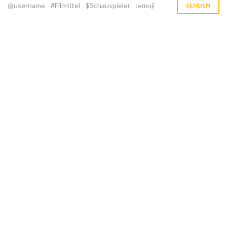
@username
#Filmtitel
$Schauspieler
:emoji