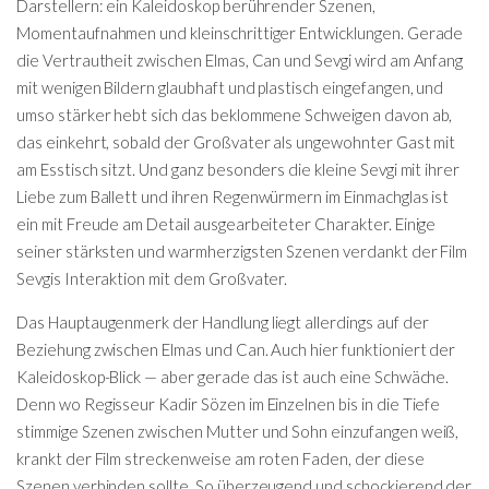
Darstellern: ein Kaleidoskop berührender Szenen,
Momentaufnahmen und kleinschrittiger Entwicklungen. Gerade
die Vertrautheit zwischen Elmas, Can und Sevgi wird am Anfang
mit wenigen Bildern glaubhaft und plastisch eingefangen, und
umso stärker hebt sich das beklommene Schweigen davon ab,
das einkehrt, sobald der Großvater als ungewohnter Gast mit
am Esstisch sitzt. Und ganz besonders die kleine Sevgi mit ihrer
Liebe zum Ballett und ihren Regenwürmern im Einmachglas ist
ein mit Freude am Detail ausgearbeiteter Charakter. Einige
seiner stärksten und warmherzigsten Szenen verdankt der Film
Sevgis Interaktion mit dem Großvater.
Das Hauptaugenmerk der Handlung liegt allerdings auf der
Beziehung zwischen Elmas und Can. Auch hier funktioniert der
Kaleidoskop-Blick — aber gerade das ist auch eine Schwäche.
Denn wo Regisseur Kadir Sözen im Einzelnen bis in die Tiefe
stimmige Szenen zwischen Mutter und Sohn einzufangen weiß,
krankt der Film streckenweise am roten Faden, der diese
Szenen verbinden sollte. So überzeugend und schockierend der