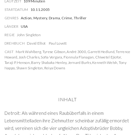
LAUFZEIT
109 Minuten
STARTDATUM
10.11.2005
GENRES
Action, Mystery, Drama, Crime, Thriller
LÄNDER
USA
REGIE
John Singleton
DREHBUCH
David Elliot
Paul Lovett
CAST
Mark Wahlberg
,
Tyrese Gibson
,
André 3000
,
Garrett Hedlund
,
Terrence
Howard
,
Josh Charles
,
Sofía Vergara
,
Fionnula Flanagan
,
Chiwetel Ejiofor
,
Taraji P. Henson
,
Barry Shabaka Henley
,
Jernard Burks
,
Kenneth Welsh
,
Tony
Nappo
,
Shawn Singleton
,
Reiya Downs
INHALT
Detroit: Als während eines Raubüberfalls in einem
Lebensmittelladen ihre Ziehmutter scheinbar zufällig ermordet
wird, vereinen sich die vier ungleichen Adoptivbrüder Bobby,