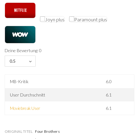
Deine Bewertung: 0
0.5
MB-Kritik
6.0
User Durchschnitt
6.1
Moviebreak User
6.1
ORIGINAL TITEL
Four Brothers