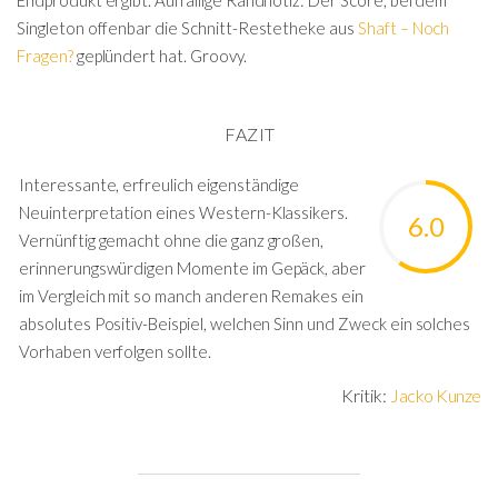
Endprodukt ergibt. Auffällige Randnotiz: Der Score, bei dem
Singleton offenbar die Schnitt-Restetheke aus
Shaft – Noch
Fragen?
geplündert hat. Groovy.
FAZIT
Interessante, erfreulich eigenständige
Neuinterpretation eines Western-Klassikers.
6.0
Vernünftig gemacht ohne die ganz großen,
erinnerungswürdigen Momente im Gepäck, aber
im Vergleich mit so manch anderen Remakes ein
absolutes Positiv-Beispiel, welchen Sinn und Zweck ein solches
Vorhaben verfolgen sollte.
Kritik:
Jacko Kunze