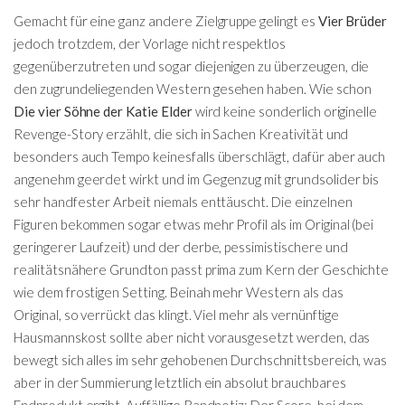
Gemacht für eine ganz andere Zielgruppe gelingt es
Vier Brüder
jedoch trotzdem, der Vorlage nicht respektlos
gegenüberzutreten und sogar diejenigen zu überzeugen, die
den zugrundeliegenden Western gesehen haben. Wie schon
Die vier Söhne der Katie Elder
wird keine sonderlich originelle
Revenge-Story erzählt, die sich in Sachen Kreativität und
besonders auch Tempo keinesfalls überschlägt, dafür aber auch
angenehm geerdet wirkt und im Gegenzug mit grundsolider bis
sehr handfester Arbeit niemals enttäuscht. Die einzelnen
Figuren bekommen sogar etwas mehr Profil als im Original (bei
geringerer Laufzeit) und der derbe, pessimistischere und
realitätsnähere Grundton passt prima zum Kern der Geschichte
wie dem frostigen Setting. Beinah mehr Western als das
Original, so verrückt das klingt. Viel mehr als vernünftige
Hausmannskost sollte aber nicht vorausgesetzt werden, das
bewegt sich alles im sehr gehobenen Durchschnittsbereich, was
aber in der Summierung letztlich ein absolut brauchbares