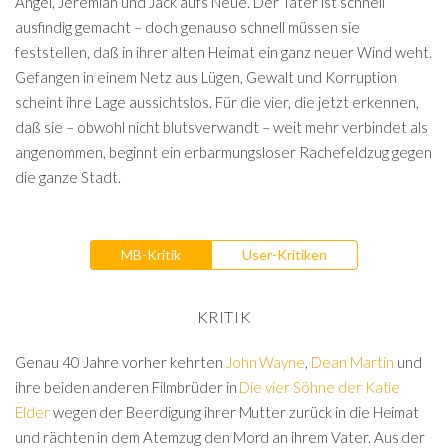
Angel, Jeremiah und Jack aufs Neue. Der Täter ist schnell
ausfindig gemacht – doch genauso schnell müssen sie
feststellen, daß in ihrer alten Heimat ein ganz neuer Wind weht.
Gefangen in einem Netz aus Lügen, Gewalt und Korruption
scheint ihre Lage aussichtslos. Für die vier, die jetzt erkennen,
daß sie – obwohl nicht blutsverwandt – weit mehr verbindet als
angenommen, beginnt ein erbarmungsloser Rachefeldzug gegen
die ganze Stadt.
MB-Kritik
User-Kritiken
KRITIK
Genau 40 Jahre vorher kehrten
John Wayne
,
Dean Martin
und
ihre beiden anderen Filmbrüder in
Die vier Söhne der Katie
Elder
wegen der Beerdigung ihrer Mutter zurück in die Heimat
und rächten in dem Atemzug den Mord an ihrem Vater. Aus der