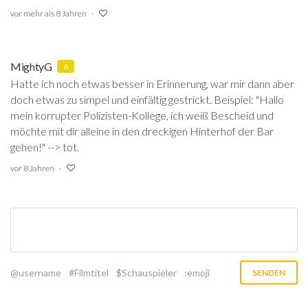
vor mehr als 8 Jahren
MightyG
6
Hatte ich noch etwas besser in Erinnerung, war mir dann aber
doch etwas zu simpel und einfältig gestrickt. Beispiel: "Hallo
mein korrupter Polizisten-Kollege, ich weiß Bescheid und
möchte mit dir alleine in den dreckigen Hinterhof der Bar
gehen!" --> tot.
vor 8 Jahren
@username
#Filmtitel
$Schauspieler
:emoji