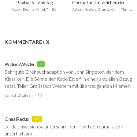
Payback - Zahltag
Corruptor -Im Zeichen der Korruption
Action, Drama, Krimi, Thriller
Action, Mystery, Drama, Krimi, Thriller
KOMMENTARE
(
3
)
WilliamWhyler
7
Sehr gute Drehbuchadaption von John Singleton, der dem
Klassiker: Die Söhne der Katie Elder" in einen aktuellen Bezug
setzt. Toller Großstadt Western mit überzeugenden Miemen.
vor fast 10 Jahren
OnealRedux
6.5
Ja, das lässt sich so unterschreiben. Fand den damals sehr
unterhaltsam