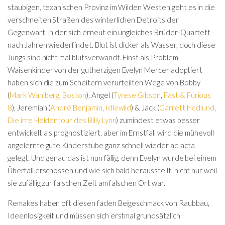
staubigen, texanischen Provinz im Wilden Westen geht es in die
verschneiten Straßen des winterlichen Detroits der
Gegenwart, in der sich erneut ein ungleiches Brüder-Quartett
nach Jahren wiederfindet. Blut ist dicker als Wasser, doch diese
Jungs sind nicht mal blutsverwandt. Einst als Problem-
Waisenkinder von der gutherzigen Evelyn Mercer adoptiert
haben sich die zum Scheitern verurteilten Wege von Bobby
(
Mark Wahlberg
,
Boston
), Angel (
Tyrese Gibson
,
Fast & Furious
8
), Jeremiah (
André Benjamin
,
Idlewild
) & Jack (
Garrett Hedlund
,
Die irre Heldentour des Billy Lynn
) zumindest etwas besser
entwickelt als prognostiziert, aber im Ernstfall wird die mühevoll
angelernte gute Kinderstube ganz schnell wieder ad acta
gelegt. Und genau das ist nun fällig, denn Evelyn wurde bei einem
Überfall erschossen und wie sich bald herausstellt, nicht nur weil
sie zufällig zur falschen Zeit am falschen Ort war.
Remakes haben oft diesen faden Beigeschmack von Raubbau,
Ideenlosigkeit und müssen sich erstmal grundsätzlich