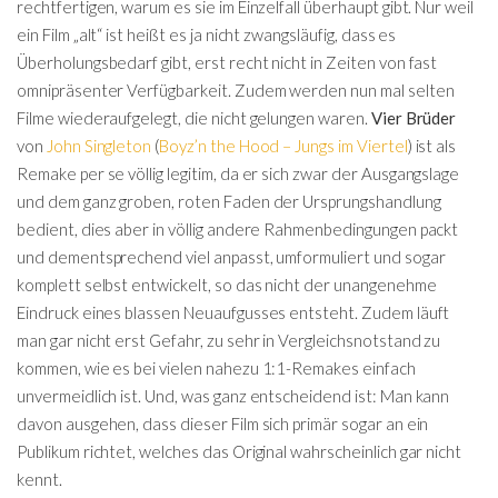
rechtfertigen, warum es sie im Einzelfall überhaupt gibt. Nur weil
ein Film „alt“ ist heißt es ja nicht zwangsläufig, dass es
Überholungsbedarf gibt, erst recht nicht in Zeiten von fast
omnipräsenter Verfügbarkeit. Zudem werden nun mal selten
Filme wiederaufgelegt, die nicht gelungen waren.
Vier Brüder
von
John Singleton
(
Boyz’n the Hood – Jungs im Viertel
) ist als
Remake per se völlig legitim, da er sich zwar der Ausgangslage
und dem ganz groben, roten Faden der Ursprungshandlung
bedient, dies aber in völlig andere Rahmenbedingungen packt
und dementsprechend viel anpasst, umformuliert und sogar
komplett selbst entwickelt, so das nicht der unangenehme
Eindruck eines blassen Neuaufgusses entsteht. Zudem läuft
man gar nicht erst Gefahr, zu sehr in Vergleichsnotstand zu
kommen, wie es bei vielen nahezu 1:1-Remakes einfach
unvermeidlich ist. Und, was ganz entscheidend ist: Man kann
davon ausgehen, dass dieser Film sich primär sogar an ein
Publikum richtet, welches das Original wahrscheinlich gar nicht
kennt.