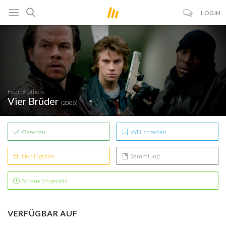
LOGIN
Four Brothers
Vier Brüder
(2005)
Gesehen
Will ich sehen
Lieblingsfilm
Sammlung
Schaue ich gerade
VERFÜGBAR AUF