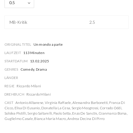
0.5
MB-Kritik
2.5
ORIGINAL TITEL
Un mondo a parte
LAUFZEIT
113 Minuten
STARTDATUM
13.02.2025
GENRES
Comedy, Drama
LÄNDER
REGIE
Riccardo Milani
DREHBUCH
Riccardo Milani
CAST
Antonio Albanese
,
Virginia Raffaele
,
Alessandra Barbonetti
,
Franca Di
Cicco
,
Elisa Di Eusanio
,
Donatella La Cesa
,
Sergio Meogrossi
,
Corrado Oddi
,
Solidea Pistilli
,
Sergio Saltarelli
,
Paolo Setta
,
Enzo De Sanctis
,
Gianmarco Borsa
,
Guglielmo Casale
,
Bianca Maria Macro
,
Andrea Decina Di Pirro