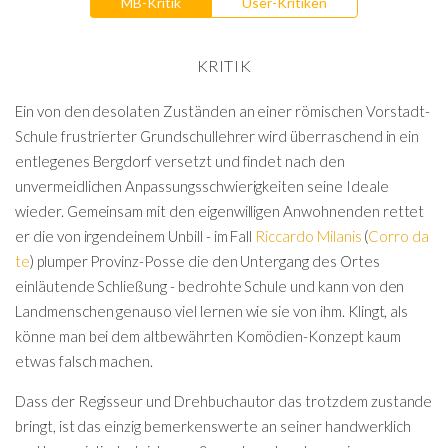
MB-Kritik
User-Kritiken
KRITIK
Ein von den desolaten Zuständen an einer römischen Vorstadt-
Schule frustrierter Grundschullehrer wird überraschend in ein
entlegenes Bergdorf versetzt und findet nach den
unvermeidlichen Anpassungsschwierigkeiten seine Ideale
wieder. Gemeinsam mit den eigenwilligen Anwohnenden rettet
er die von irgendeinem Unbill - im Fall
Riccardo Milanis
(
Corro da
te
) plumper Provinz-Posse die den Untergang des Ortes
einläutende Schließung - bedrohte Schule und kann von den
Landmenschen genauso viel lernen wie sie von ihm. Klingt, als
könne man bei dem altbewährten Komödien-Konzept kaum
etwas falsch machen.
Dass der Regisseur und Drehbuchautor das trotzdem zustande
bringt, ist das einzig bemerkenswerte an seiner handwerklich