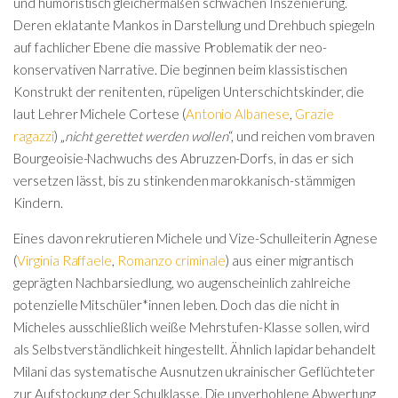
und humoristisch gleichermaßen schwachen Inszenierung.
Deren eklatante Mankos in Darstellung und Drehbuch spiegeln
auf fachlicher Ebene die massive Problematik der neo-
konservativen Narrative. Die beginnen beim klassistischen
Konstrukt der renitenten, rüpeligen Unterschichtskinder, die
laut Lehrer Michele Cortese (
Antonio Albanese
,
Grazie
ragazzi
) „
nicht gerettet werden wollen
“, und reichen vom braven
Bourgeoisie-Nachwuchs des Abruzzen-Dorfs, in das er sich
versetzen lässt, bis zu stinkenden marokkanisch-stämmigen
Kindern.
Eines davon rekrutieren Michele und Vize-Schulleiterin Agnese
(
Virginia Raffaele
,
Romanzo criminale
) aus einer migrantisch
geprägten Nachbarsiedlung, wo augenscheinlich zahlreiche
potenzielle Mitschüler*innen leben. Doch das die nicht in
Micheles ausschließlich weiße Mehrstufen-Klasse sollen, wird
als Selbstverständlichkeit hingestellt. Ähnlich lapidar behandelt
Milani das systematische Ausnutzen ukrainischer Geflüchteter
zur Aufstockung der Schulklasse. Die unverhohlene Abwertung