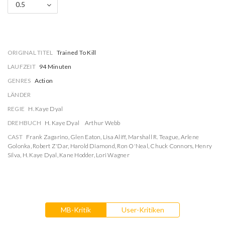
0.5
ORIGINAL TITEL
Trained To Kill
LAUFZEIT
94 Minuten
GENRES
Action
LÄNDER
REGIE
H. Kaye Dyal
DREHBUCH
H. Kaye Dyal
Arthur Webb
CAST
Frank Zagarino
,
Glen Eaton
,
Lisa Aliff
,
Marshall R. Teague
,
Arlene
Golonka
,
Robert Z'Dar
,
Harold Diamond
,
Ron O'Neal
,
Chuck Connors
,
Henry
Silva
,
H. Kaye Dyal
,
Kane Hodder
,
Lori Wagner
MB-Kritik
User-Kritiken