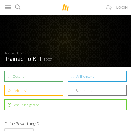
LOGIN
Trained To Kill
Trained To Kill
(1990)
Gesehen
Will ich sehen
Lieblingsfilm
Sammlung
Schaue ich gerade
Deine Bewertung: 0