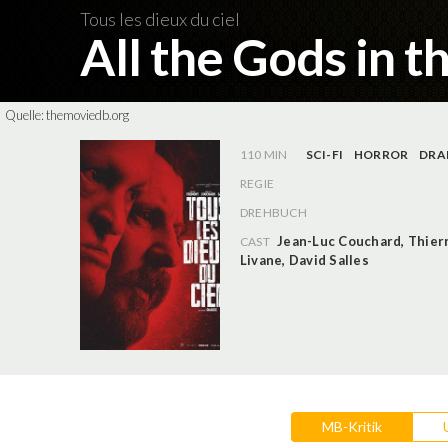
Tous les dieux du ciel
All the Gods in t
Quelle:
themoviedb.org
110 MIN
SCI-FI
HORROR
DRA
REGIE
DREHBUCH
Jean-Luc Couchard
,
Thier
CAST
Livane
,
David Salles
MB-Kritik