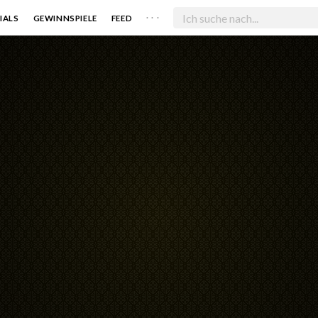
. . .
IALS
GEWINNSPIELE
FEED