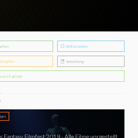
sehen
Will ich sehen
blingsfilm
Sammlung
aue ich gerade
S
iges
s Fantasy Filmfest 2019 - Alle Filme vorgestellt