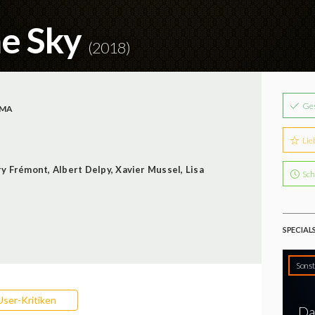
he Sky
(2018)
Ge
MA
Lie
ry Frémont
,
Albert Delpy
,
Xavier Mussel
,
Lisa
Sch
SPECIAL
Sonst
User-Kritiken
Da