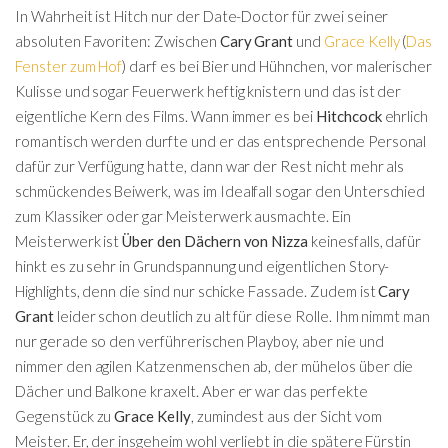
In Wahrheit ist Hitch nur der Date-Doctor für zwei seiner
absoluten Favoriten: Zwischen
Cary Grant
und
Grace Kelly
(
Das
Fenster zum Hof
) darf es bei Bier und Hühnchen, vor malerischer
Kulisse und sogar Feuerwerk heftig knistern und das ist der
eigentliche Kern des Films. Wann immer es bei
Hitchcock
ehrlich
romantisch werden durfte und er das entsprechende Personal
dafür zur Verfügung hatte, dann war der Rest nicht mehr als
schmückendes Beiwerk, was im Idealfall sogar den Unterschied
zum Klassiker oder gar Meisterwerk ausmachte. Ein
Meisterwerk ist
Über den Dächern von Nizza
keinesfalls, dafür
hinkt es zu sehr in Grundspannung und eigentlichen Story-
Highlights, denn die sind nur schicke Fassade. Zudem ist
Cary
Grant
leider schon deutlich zu alt für diese Rolle. Ihm nimmt man
nur gerade so den verführerischen Playboy, aber nie und
nimmer den agilen Katzenmenschen ab, der mühelos über die
Dächer und Balkone kraxelt. Aber er war das perfekte
Gegenstück zu
Grace Kelly
, zumindest aus der Sicht vom
Meister. Er, der insgeheim wohl verliebt in die spätere Fürstin