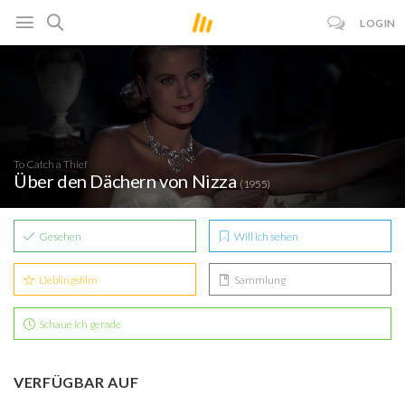
LOGIN
To Catch a Thief
Über den Dächern von Nizza
(1955)
Gesehen
Will ich sehen
Lieblingsfilm
Sammlung
Schaue ich gerade
VERFÜGBAR AUF