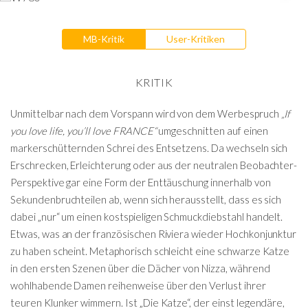
MB-Kritik
User-Kritiken
KRITIK
Unmittelbar nach dem Vorspann wird von dem Werbespruch
„If
you love life, you’ll love FRANCE“
umgeschnitten auf einen
markerschütternden Schrei des Entsetzens. Da wechseln sich
Erschrecken, Erleichterung oder aus der neutralen Beobachter-
Perspektive gar eine Form der Enttäuschung innerhalb von
Sekundenbruchteilen ab, wenn sich herausstellt, dass es sich
dabei „nur“ um einen kostspieligen Schmuckdiebstahl handelt.
Etwas, was an der französischen Riviera wieder Hochkonjunktur
zu haben scheint. Metaphorisch schleicht eine schwarze Katze
in den ersten Szenen über die Dächer von Nizza, während
wohlhabende Damen reihenweise über den Verlust ihrer
teuren Klunker wimmern. Ist „Die Katze“, der einst legendäre,