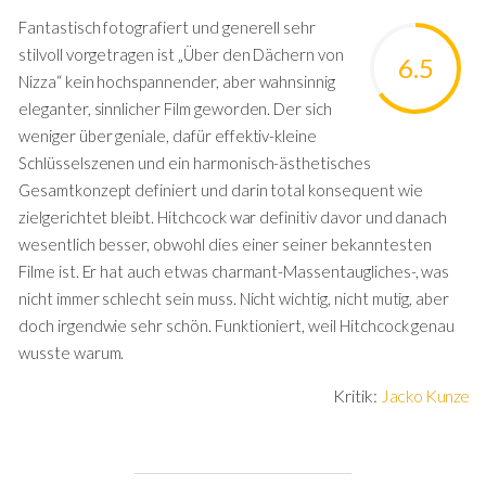
Fantastisch fotografiert und generell sehr
stilvoll vorgetragen ist „Über den Dächern von
6.5
Nizza“ kein hochspannender, aber wahnsinnig
eleganter, sinnlicher Film geworden. Der sich
weniger über geniale, dafür effektiv-kleine
Schlüsselszenen und ein harmonisch-ästhetisches
Gesamtkonzept definiert und darin total konsequent wie
zielgerichtet bleibt. Hitchcock war definitiv davor und danach
wesentlich besser, obwohl dies einer seiner bekanntesten
Filme ist. Er hat auch etwas charmant-Massentaugliches-, was
nicht immer schlecht sein muss. Nicht wichtig, nicht mutig, aber
doch irgendwie sehr schön. Funktioniert, weil Hitchcock genau
wusste warum.
Kritik:
Jacko Kunze