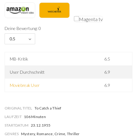
Deine Bewertung: 0
0.5
MB-Kritik
6.5
User Durchschnitt
6.9
Moviebreak User
6.9
ORIGINAL TITEL
To Catch a Thief
LAUFZEIT
106 Minuten
STARTDATUM
23.12.1955
GENRES
Mystery, Romance, Crime, Thriller