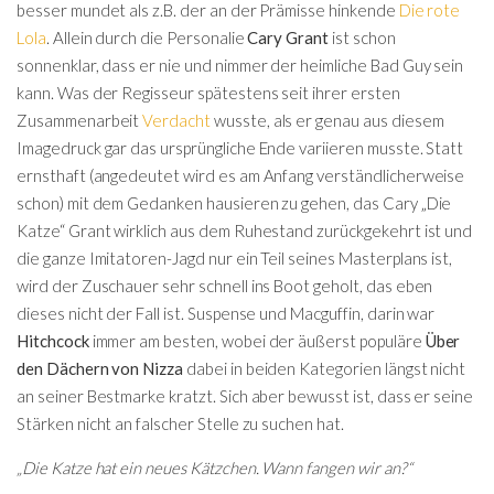
besser mundet als z.B. der an der Prämisse hinkende
Die rote
Lola
. Allein durch die Personalie
Cary Grant
ist schon
sonnenklar, dass er nie und nimmer der heimliche Bad Guy sein
kann. Was der Regisseur spätestens seit ihrer ersten
Zusammenarbeit
Verdacht
wusste, als er genau aus diesem
Imagedruck gar das ursprüngliche Ende variieren musste. Statt
ernsthaft (angedeutet wird es am Anfang verständlicherweise
schon) mit dem Gedanken hausieren zu gehen, das Cary „Die
Katze“ Grant wirklich aus dem Ruhestand zurückgekehrt ist und
die ganze Imitatoren-Jagd nur ein Teil seines Masterplans ist,
wird der Zuschauer sehr schnell ins Boot geholt, das eben
dieses nicht der Fall ist. Suspense und Macguffin, darin war
Hitchcock
immer am besten, wobei der äußerst populäre
Über
den Dächern von Nizza
dabei in beiden Kategorien längst nicht
an seiner Bestmarke kratzt. Sich aber bewusst ist, dass er seine
Stärken nicht an falscher Stelle zu suchen hat.
„Die Katze hat ein neues Kätzchen. Wann fangen wir an?“