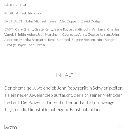
LÄNDER
USA
REGIE
Alfred Hitchcock
DREHBUCH
John Michael Hayes
Alec Coppel
David Dodge
CAST
Cary Grant
,
Grace Kelly
,
Jessie Royce Landis
,
John Williams
,
Charles
Vanel
,
Brigitte Auber
,
Jean Martinelli
,
Georgette Anys
,
George Adrian
,
John
Alderson
,
Martha Bamattre
,
René Blancard
,
Eugene Borden
,
Nina Borget
,
George Boyce
,
John Breen
INHALT
Der ehemalige Juwelendieb John Roby gerät in Schwierigkeiten,
als ein neuer Juwelendieb auftaucht, der sich seiner Methoden
bedient. Die Polizei ist hinter ihm her und er hat nur wenige
Tage, um die Diebstähle auf eigene Faust aufzuklären.