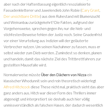
aber nach der Haftentlassung eigentlich resozialisierte
Fassadenkletterer und Juwelendieb John Robie (
Cary Grant
,
Der unsichtbare Dritte
) aus dem Ruhestand mit Blumenzucht
und Weinanbau zurückgekehrt? Die Fakten, aufgrund der
Vorgehensweise, sprechen gegen ihn, nur die hieb- und
stichfesten Beweise fehlen der Justiz noch. Seine Gnadenfrist
vor einer Verurteilung aus Indizien will der geläuterte
Verbrecher nutzen. Um seinen Nachahmer zu fassen, muss er
selbst wieder zum Dieb werden. Zumindest so denken, planen
und handeln, damit das nächste Ziel des Trittbrettfahrers zur
gestellten Mausefalle wird.
Normalerweise müsste
Über den Dächern von Nizza
ein
klassischer Whodunnit sein und rein theoretisch widerlegt
Alfred Hitchcock
diese These nicht mal, praktisch sieht das aber
ganz anders aus. Hitch war dieser Form des Thrillers immer
abgeneigt und interpretiert sie deshalb auch hier völlig
unmissverständlich als falschen Hasen, der dadurch wesentlich