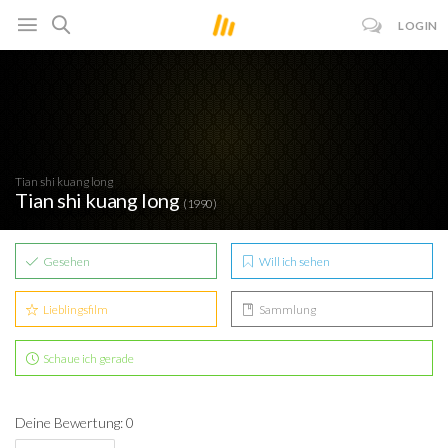
LOGIN
Tian shi kuang long
Tian shi kuang long
(1990)
Gesehen
Will ich sehen
Lieblingsfilm
Sammlung
Schaue ich gerade
Deine Bewertung: 0