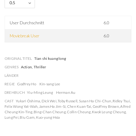
0.5
User Durchschnitt
6.0
Moviebreak User
6.0
ORIGINAL TITEL
Tian shi kuang long
GENRES
Action, Thriller
LÄNDER
REGIE
Godfrey Ho
Kin-sang Lee
DREHBUCH
Yiu-Ming Leung
Herman Au
CAST
Yukari Ôshima
,
Dick Wei
,
Toby Russell
,
Susan Ha Chi-Chun
,
Ridley Tsui
,
Felix Wong Yat-Wah
,
James Ha Jim-Si
,
Chen Kuan-Tai
,
Geoffrey Brown
,
Alfred
Cheung Kin-Ting
,
Bing-Chan Cheung
,
Collin Cheung
,
Kwok Leung Cheung
,
Lung Fei
,
Biu Gam
,
Kuo-yung Hsia