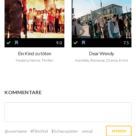
9.0
7.5
Ein Kind zu töten
Dear Wendy
Mystery, Horror, Thriller
Komödie, Romanze, Drama, Krimi
KOMMENTARE
@username
#Filmtitel
$Schauspieler
:emoji