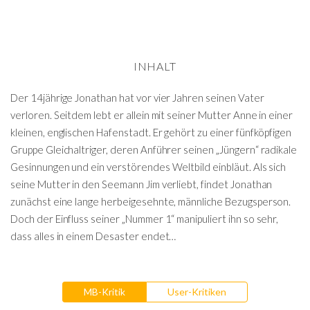
INHALT
Der 14jährige Jonathan hat vor vier Jahren seinen Vater
verloren. Seitdem lebt er allein mit seiner Mutter Anne in einer
kleinen, englischen Hafenstadt. Er gehört zu einer fünfköpfigen
Gruppe Gleichaltriger, deren Anführer seinen „Jüngern“ radikale
Gesinnungen und ein verstörendes Weltbild einbläut. Als sich
seine Mutter in den Seemann Jim verliebt, findet Jonathan
zunächst eine lange herbeigesehnte, männliche Bezugsperson.
Doch der Einfluss seiner „Nummer 1“ manipuliert ihn so sehr,
dass alles in einem Desaster endet…
MB-Kritik
User-Kritiken