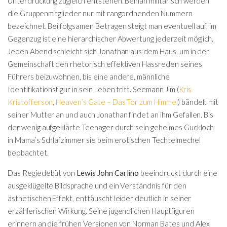
Unterdrückung zugleich entstehen. Beinah militärisch werden
die Gruppenmitglieder nur mit rangordnenden Nummern
bezeichnet. Bei folgsamen Betragen steigt man eventuell auf, im
Gegenzug ist eine hierarchischer Abwertung jederzeit möglich.
Jeden Abend schleicht sich Jonathan aus dem Haus, um in der
Gemeinschaft den rhetorisch effektiven Hassreden seines
Führers beizuwohnen, bis eine andere, männliche
Identifikationsfigur in sein Leben tritt. Seemann Jim (
Kris
Kristofferson
,
Heaven’s Gate – Das Tor zum Himmel
) bändelt mit
seiner Mutter an und auch Jonathan findet an ihm Gefallen. Bis
der wenig aufgeklärte Teenager durch sein geheimes Guckloch
in Mama’s Schlafzimmer sie beim erotischen Techtelmechel
beobachtet.
Das Regiedebüt von
Lewis John Carlino
beeindruckt durch eine
ausgeklügelte Bildsprache und ein Verständnis für den
ästhetischen Effekt, enttäuscht leider deutlich in seiner
erzählerischen Wirkung. Seine jugendlichen Hauptfiguren
erinnern an die frühen Versionen von Norman Bates und Alex