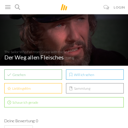
LOGIN
The Sailor Who Fell from Grace with the Sea
Der Weg allen Fleisches
(1976)
Gesehen
Will ich sehen
Lieblingsfilm
Sammlung
Schaue ich gerade
Deine Bewertung: 0