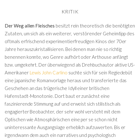
KRITIK
Der Weg allen Fleisches
besitzt rein theoretisch die benötigten
Zutaten, um sich als ein weiterer, verstörender Geheimtipp des
oftmals erfrischend experimentierfreudigen Kinos der 70er
Jahre herauszukristallisieren. Bei denen man nie so richtig
benennen konnte, wo Genre aufhört oder Arthouse anfängt
bzw. umgekehrt. Der überwiegend als Drehbuchautor aktive US-
Amerikaner
Lewis John Carlino
suchte sich für sein Regiedebüt
eine japanische Romanvorlage heraus und transferierte das
Geschehen an das trügerische Idyll einer britischen
Hafenstadt-Monotonie. Dort baut er zunächst eine
faszinierende Stimmung auf und erweist sich stilistisch als
engagierter Beobachter, der sehr wohl versteht mit dem
Optischen wie Atmosphärischen eine per se schon nicht
uninteressante Ausgangslage erheblich aufzuwerten. Bis er
irgendwann dem auch ein narratives und psychologisch