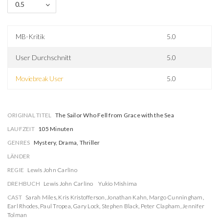
0.5
MB-Kritik
5.0
User Durchschnitt
5.0
Moviebreak User
5.0
ORIGINAL TITEL
The Sailor Who Fell from Grace with the Sea
LAUFZEIT
105 Minuten
GENRES
Mystery, Drama, Thriller
LÄNDER
REGIE
Lewis John Carlino
DREHBUCH
Lewis John Carlino
Yukio Mishima
CAST
Sarah Miles
,
Kris Kristofferson
,
Jonathan Kahn
,
Margo Cunningham
,
Earl Rhodes
,
Paul Tropea
,
Gary Lock
,
Stephen Black
,
Peter Clapham
,
Jennifer
Tolman