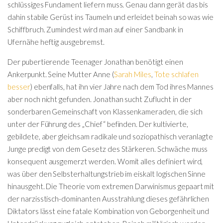
schlüssiges Fundament liefern muss. Genau dann gerät das bis
dahin stabile Gerüst ins Taumeln und erleidet beinah so was wie
Schiffbruch. Zumindest wird man auf einer Sandbank in
Ufernähe heftig ausgebremst.
Der pubertierende Teenager Jonathan benötigt einen
Ankerpunkt. Seine Mutter Anne (
Sarah Miles
,
Tote schlafen
besser
) ebenfalls, hat ihn vier Jahre nach dem Tod ihres Mannes
aber noch nicht gefunden. Jonathan sucht Zuflucht in der
sonderbaren Gemeinschaft von Klassenkameraden, die sich
unter der Führung des „Chief“ befinden. Der kultivierte,
gebildete, aber gleichsam radikale und soziopathisch veranlagte
Junge predigt von dem Gesetz des Stärkeren. Schwäche muss
konsequent ausgemerzt werden. Womit alles definiert wird,
was über den Selbsterhaltungstrieb im eiskalt logischen Sinne
hinausgeht. Die Theorie vom extremen Darwinismus gepaart mit
der narzisstisch-dominanten Ausstrahlung dieses gefährlichen
Diktators lässt eine fatale Kombination von Geborgenheit und