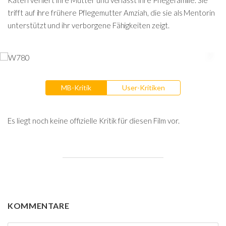
Kateri verliert ihre Mutter und verlässt ihre Pflegefamilie. Sie
trifft auf ihre frühere Pflegemutter Amziah, die sie als Mentorin
unterstützt und ihr verborgene Fähigkeiten zeigt.
MB-Kritik
User-Kritiken
Es liegt noch keine offizielle Kritik für diesen Film vor.
KOMMENTARE