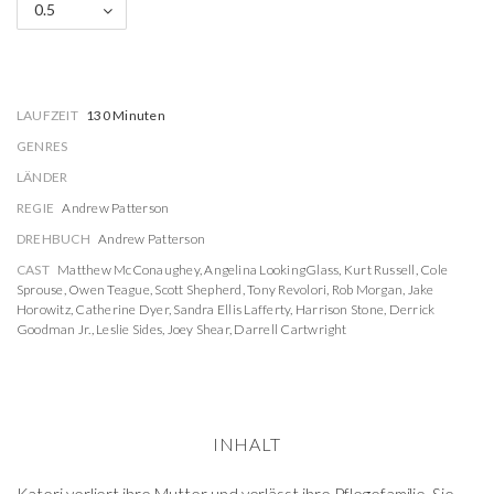
0.5
LAUFZEIT
130 Minuten
GENRES
LÄNDER
REGIE
Andrew Patterson
DREHBUCH
Andrew Patterson
CAST
Matthew McConaughey
,
Angelina LookingGlass
,
Kurt Russell
,
Cole
Sprouse
,
Owen Teague
,
Scott Shepherd
,
Tony Revolori
,
Rob Morgan
,
Jake
Horowitz
,
Catherine Dyer
,
Sandra Ellis Lafferty
,
Harrison Stone
,
Derrick
Goodman Jr.
,
Leslie Sides
,
Joey Shear
,
Darrell Cartwright
INHALT