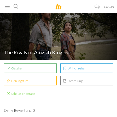
LOGIN
The Rivals of Amziah King
(2025)
Gesehen
Will ich sehen
Lieblingsfilm
Sammlung
Schaue ich gerade
Deine Bewertung: 0