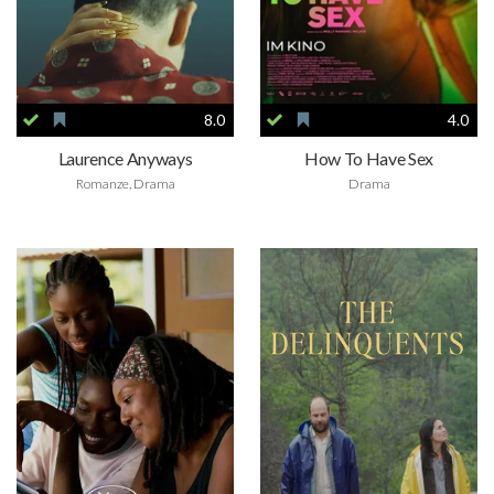
8.0
4.0
Laurence Anyways
How To Have Sex
Romanze, Drama
Drama