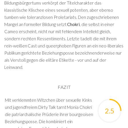
Bildungsbürgertums verkörpt der Titelcharakter das
klassistische Klischee eines sexuell potenten, aber ebenso
tumben wie toleranzlosen Proletariats. Den zugeschriebenen
Mangel an formeller Bildung setzt
Chokri
, die selbst in einer
Cameo erscheint, nicht nur mit fehlendem Intellekt gleich,
sondern rechten Ressentiments. Letzte tadelt die mit ihrem
rein-weißen Cast und queerphoben Figuren an ein neo-liberales
Publikum gerichtete Beziehungsposse bezeichnenderweise nur
als Verstoß gegen die elitäre Etikette - vor und auf der
Leinwand.
FAZIT
Mit verklemmten Witzchen über sexuelle Kinks
und jugendfreiem Dirty Talk tarnt Monia Chokri
2.5
die patriarchalische Prüderie ihrer bourgeoisen
Beziehungsposse. Die kombiniert ein