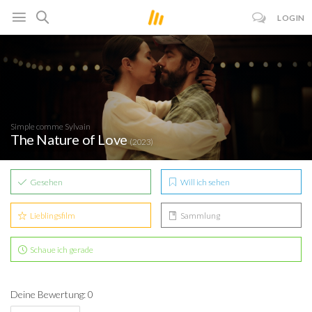
LOGIN
Simple comme Sylvain
The Nature of Love
(2023)
Gesehen
Will ich sehen
Lieblingsfilm
Sammlung
Schaue ich gerade
Deine Bewertung: 0