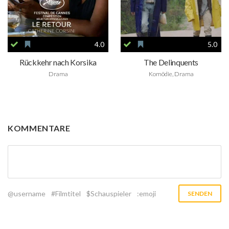
4.0
5.0
Rückkehr nach Korsika
The Delinquents
Drama
Komödie, Drama
KOMMENTARE
@username
#Filmtitel
$Schauspieler
:emoji