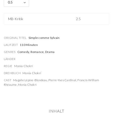
0.5
MB-Kritik
2.5
ORIGINAL TITEL
Simple comme Sylvain
LAUFZEIT
110 Minuten
GENRES
Comedy, Romance, Drama
LÄNDER
REGIE
Monia Chokri
DREHBUCH
Monia Chokri
CAST
Magalie Lépine-Blondeau
,
Pierre-Yves Cardinal
,
Francis-William
Rhéaume
,
Monia Chokri
INHALT