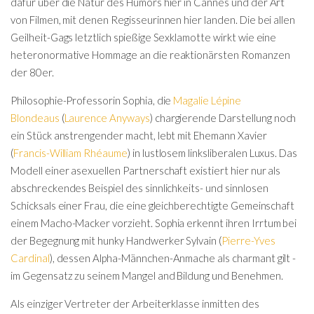
dafür über die Natur des Humors hier in Cannes und der Art
von Filmen, mit denen Regisseurinnen hier landen. Die bei allen
Geilheit-Gags letztlich spießige Sexklamotte wirkt wie eine
heteronormative Hommage an die reaktionärsten Romanzen
der 80er.
Philosophie-Professorin Sophia, die
Magalie Lépine
Blondeaus
(
Laurence Anyways
) chargierende Darstellung noch
ein Stück anstrengender macht, lebt mit Ehemann Xavier
(
Francis-William Rhéaume
) in lustlosem linksliberalen Luxus. Das
Modell einer asexuellen Partnerschaft existiert hier nur als
abschreckendes Beispiel des sinnlichkeits- und sinnlosen
Schicksals einer Frau, die eine gleichberechtigte Gemeinschaft
einem Macho-Macker vorzieht. Sophia erkennt ihren Irrtum bei
der Begegnung mit hunky Handwerker Sylvain (
Pierre-Yves
Cardinal
), dessen Alpha-Männchen-Anmache als charmant gilt -
im Gegensatz zu seinem Mangel and Bildung und Benehmen.
Als einziger Vertreter der Arbeiterklasse inmitten des