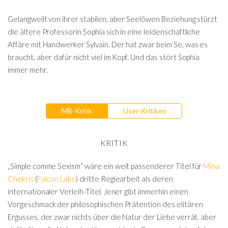
Gelangweilt von ihrer stabilen, aber Seelöwen Beziehung stürzt
die ältere Professorin Sophia sich in eine leidenschaftliche
Affäre mit Handwerker Sylvain. Der hat zwar beim Se, was es
braucht, aber dafür nicht viel im Kopf. Und das stört Sophia
immer mehr.
MB-Kritik
User-Kritiken
KRITIK
„Simple comme Sexism“ wäre ein weit passenderer Titel für
Mina
Chokris
(
Falcon Lake
) dritte Regiearbeit als deren
internationaler Verleih-Titel. Jener gibt immerhin einen
Vorgeschmack der philosophischen Prätention des elitären
Ergusses, der zwar nichts über die Natur der Liebe verrät, aber