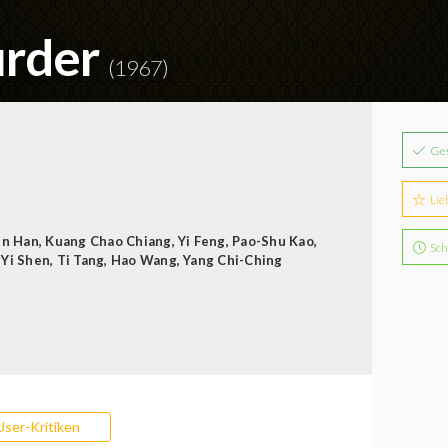
urder
(1967)
Ge
Lie
in Han
,
Kuang Chao Chiang
,
Yi Feng
,
Pao-Shu Kao
,
Sch
,
Yi Shen
,
Ti Tang
,
Hao Wang
,
Yang Chi-Ching
User-Kritiken