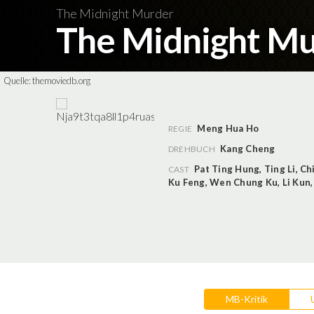
The Midnight Murder
The Midnight M
Quelle:
themoviedb.org
Meng Hua Ho
REGIE
Kang Cheng
DREHBUCH
Pat Ting Hung
,
Ting Li
,
Ch
CAST
Ku Feng
,
Wen Chung Ku
,
Li Kun
MB-Kritik