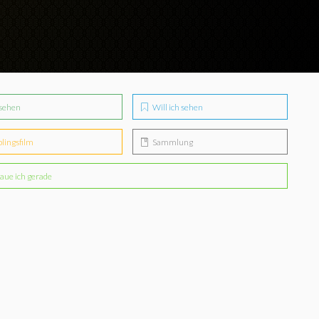
sehen
Will ich sehen
blingsfilm
Sammlung
aue ich gerade