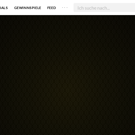
. . .
IALS
GEWINNSPIELE
FEED