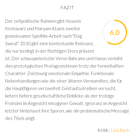
FAZIT
Der zeitpolitische Rahmen gibt Hossein
Keshavarz und Maryam Ataeis zweiter
6.0
gemeinsamer Spielfilm-Arbeit nach "
Dog
Sweat"
2010 gibt eine kontextuelle Relevanz,
die nur bedingt in der flüchtigen Story präsent
ist. Der schauspielerische Verve Bahrams und Hanas verleiht
den prototypischen Protagonistinnen trotz der formelhaften
Charakter-Zeichnung emotionale Empathie. Funktionale
Nebenhandlungen wie die einer älteren Verwandten, die für
die Hauptfiguren verzweifelt Geld aufzutreiben versucht,
liefern tiefere gesellschaftliche Einblicke als der trotzige
Frohsinn im Angesicht misogyner Gewalt. Ignoranz im Angesicht
letzter hinterlasst ihre Spuren, wie die problematische Message
des Titels zeigt.
Kritik:
Lida Bach