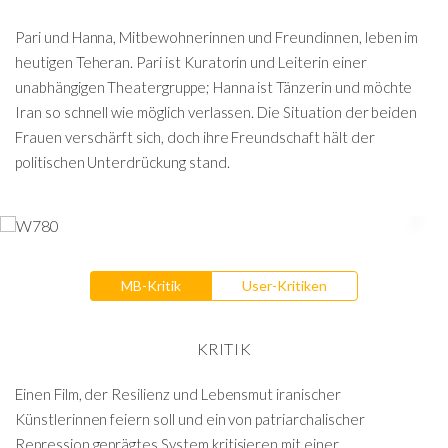
Pari und Hanna, Mitbewohnerinnen und Freundinnen, leben im
heutigen Teheran. Pari ist Kuratorin und Leiterin einer
unabhängigen Theatergruppe; Hanna ist Tänzerin und möchte
Iran so schnell wie möglich verlassen. Die Situation der beiden
Frauen verschärft sich, doch ihre Freundschaft hält der
politischen Unterdrückung stand.
MB-Kritik
User-Kritiken
KRITIK
Einen Film, der Resilienz und Lebensmut iranischer
Künstlerinnen feiern soll und ein von patriarchalischer
Repression geprägtes System kritisieren mit einer