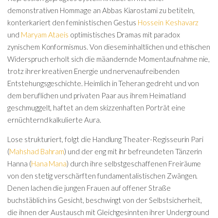
demonstrativen Hommage an Abbas Kiarostami zu betiteln,
konterkariert den feministischen Gestus
Hossein Keshavarz
und
Maryam Ataeis
optimistisches Dramas mit paradox
zynischem Konformismus. Von diesem inhaltlichen und ethischen
Widerspruch erholt sich die mäandernde Momentaufnahme nie,
trotz ihrer kreativen Energie und nervenaufreibenden
Entstehungsgeschichte. Heimlich in Teheran gedreht und von
dem beruflichen und privaten Paar aus ihrem Heimatland
geschmuggelt, haftet an dem skizzenhaften Porträt eine
ernüchternd kalkulierte Aura.
Lose strukturiert, folgt die Handlung Theater-Regisseurin Pari
(
Mahshad Bahram
) und der eng mit ihr befreundeten Tänzerin
Hanna (
Hana Mana
) durch ihre selbstgeschaffenen Freiräume
von den stetig verschärften fundamentalistischen Zwängen.
Denen lachen die jungen Frauen auf offener Straße
buchstäblich ins Gesicht, beschwingt von der Selbstsicherheit,
die ihnen der Austausch mit Gleichgesinnten ihrer Underground