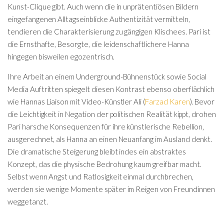
Kunst-Clique gibt. Auch wenn die in unprätentiösen Bildern
eingefangenen Alltagseinblicke Authentizität vermitteln,
tendieren die Charakterisierung zu gängigen Klischees. Pari ist
die Ernsthafte, Besorgte, die leidenschaftlichere Hanna
hingegen bisweilen egozentrisch.
Ihre Arbeit an einem Underground-Bühnenstück sowie Social
Media Auftritten spiegelt diesen Kontrast ebenso oberflächlich
wie Hannas Liaison mit Video-Künstler Ali (
Farzad Karen
). Bevor
die Leichtigkeit in Negation der politischen Realität kippt, drohen
Pari harsche Konsequenzen für ihre künstlerische Rebellion,
ausgerechnet, als Hanna an einen Neuanfang im Ausland denkt.
Die dramatische Steigerung bleibt indes ein abstraktes
Konzept, das die physische Bedrohung kaum greifbar macht.
Selbst wenn Angst und Ratlosigkeit einmal durchbrechen,
werden sie wenige Momente später im Reigen von Freundinnen
weggetanzt.