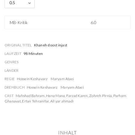
0.5
MB-Kritik
6.0
ORIGINAL TITEL
Khaneh doost injast
LAUFZEIT
98 Minuten
GENRES
LÄNDER
REGIE
Hossein Keshavarz
Maryam Ataei
DREHBUCH
Hossein Keshavarz
Maryam Ataei
CAST
Mahshad Bahram
,
Hana Mana
,
Farzad Karen
,
Zohreh Pirnia
,
Parham
Ghanavat
,
Erfan Tehranifar
,
Ali yar ahmadi
INHALT