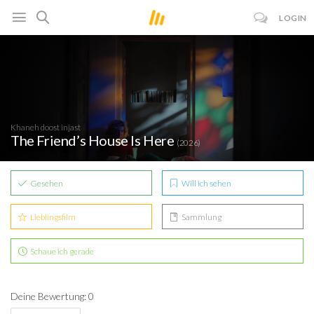
LOGIN
Khaneh doost injast
The Friend’s House Is Here
(2026)
Gesehen
Will ich sehen
Lieblingsfilm
Sammlung
Schaue ich gerade
Deine Bewertung: 0