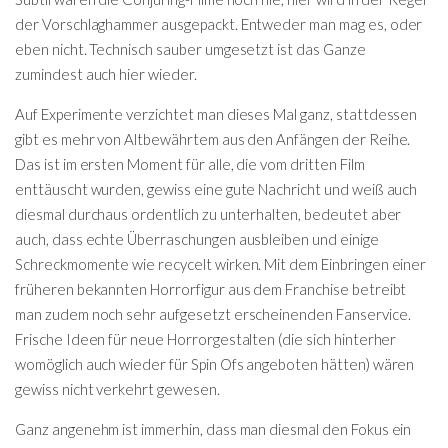
der Vorschlaghammer ausgepackt. Entweder man mag es, oder
eben nicht. Technisch sauber umgesetzt ist das Ganze
zumindest auch hier wieder.
Auf Experimente verzichtet man dieses Mal ganz, stattdessen
gibt es mehr von Altbewährtem aus den Anfängen der Reihe.
Das ist im ersten Moment für alle, die vom dritten Film
enttäuscht wurden, gewiss eine gute Nachricht und weiß auch
diesmal durchaus ordentlich zu unterhalten, bedeutet aber
auch, dass echte Überraschungen ausbleiben und einige
Schreckmomente wie recycelt wirken. Mit dem Einbringen einer
früheren bekannten Horrorfigur aus dem Franchise betreibt
man zudem noch sehr aufgesetzt erscheinenden Fanservice.
Frische Ideen für neue Horrorgestalten (die sich hinterher
womöglich auch wieder für Spin Ofs angeboten hätten) wären
gewiss nicht verkehrt gewesen.
Ganz angenehm ist immerhin, dass man diesmal den Fokus ein