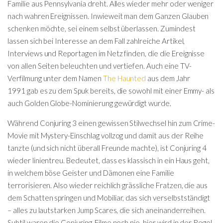
Familie aus Pennsylvania dreht. Alles wieder mehr oder weniger
nach wahren Ereignissen. Inwieweit man dem Ganzen Glauben
schenken möchte, sei einem selbst überlassen. Zumindest
lassen sich bei Interesse an dem Fall zahlreiche Artikel,
Interviews und Reportagen im Netz finden, die die Ereignisse
von allen Seiten beleuchten und vertiefen. Auch eine TV-
Verfilmung unter dem Namen
The Haunted
aus dem Jahr
1991 gab es zu dem Spuk bereits, die sowohl mit einer Emmy- als
auch Golden Globe-Nominierung gewürdigt wurde.
Während Conjuring 3 einen gewissen Stilwechsel hin zum Crime-
Movie mit Mystery-Einschlag vollzog und damit aus der Reihe
tanzte (und sich nicht überall Freunde machte), ist Conjuring 4
wieder linientreu. Bedeutet, dass es klassisch in ein Haus geht,
in welchem böse Geister und Dämonen eine Familie
terrorisieren. Also wieder reichlich grässliche Fratzen, die aus
dem Schatten springen und Mobiliar, das sich verselbstständigt
– alles zu lautstarken Jump Scares, die sich aneinanderreihen.
Subtil waren die Conjuring-Filme noch nie, hier wird in der Regel