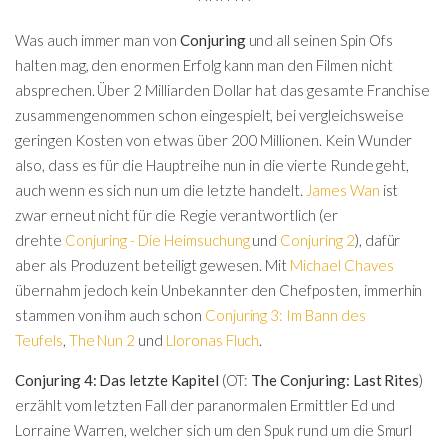
Was auch immer man von
Conjuring
und all seinen Spin Ofs
halten mag, den enormen Erfolg kann man den Filmen nicht
absprechen. Über 2 Milliarden Dollar hat das gesamte Franchise
zusammengenommen schon eingespielt, bei vergleichsweise
geringen Kosten von etwas über 200 Millionen. Kein Wunder
also, dass es für die Hauptreihe nun in die vierte Runde geht,
auch wenn es sich nun um die letzte handelt.
James Wan
ist
zwar erneut nicht für die Regie verantwortlich (er
drehte
Conjuring - Die Heimsuchung
und
Conjuring 2
), dafür
aber als Produzent beteiligt gewesen. Mit
Michael Chaves
übernahm jedoch kein Unbekannter den Chefposten, immerhin
stammen von ihm auch schon
Conjuring 3: Im Bann des
Teufels
,
The Nun 2
und
Lloronas Fluch
.
Conjuring 4: Das letzte Kapitel
(OT:
The Conjuring: Last Rites
)
erzählt vom letzten Fall der
paranormalen Ermittler Ed und
Lorraine Warren
, welcher sich um den Spuk rund um die Smurl