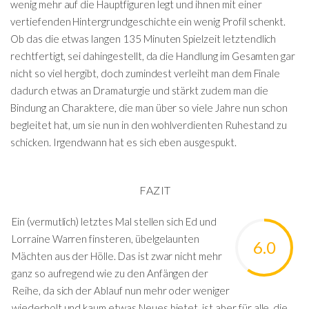
wenig mehr auf die Hauptfiguren legt und ihnen mit einer
vertiefenden Hintergrundgeschichte ein wenig Profil schenkt.
Ob das die etwas langen 135 Minuten Spielzeit letztendlich
rechtfertigt, sei dahingestellt, da die Handlung im Gesamten gar
nicht so viel hergibt, doch zumindest verleiht man dem Finale
dadurch etwas an Dramaturgie und stärkt zudem man die
Bindung an Charaktere, die man über so viele Jahre nun schon
begleitet hat, um sie nun in den wohlverdienten Ruhestand zu
schicken. Irgendwann hat es sich eben ausgespukt.
FAZIT
Ein (vermutlich) letztes Mal stellen sich Ed und
Lorraine Warren finsteren, übelgelaunten
6.0
Mächten aus der Hölle. Das ist zwar nicht mehr
ganz so aufregend wie zu den Anfängen der
Reihe, da sich der Ablauf nun mehr oder weniger
wiederholt und kaum etwas Neues bietet, ist aber für alle, die