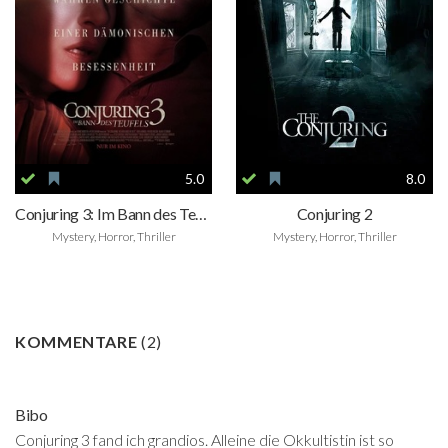
5.0
8.0
Conjuring 3: Im Bann des Teufels
Conjuring 2
Mystery, Horror, Thriller
Mystery, Horror, Thriller
KOMMENTARE
(
2
)
Bibo
Conjuring 3 fand ich grandios. Alleine die Okkultistin ist so