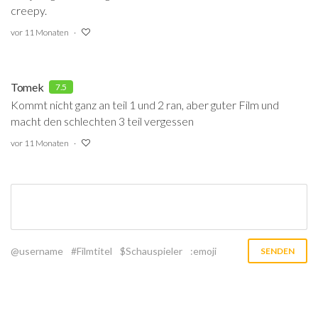
creepy.
vor 11 Monaten
Tomek
7.5
Kommt nicht ganz an teil 1 und 2 ran, aber guter Film und
macht den schlechten 3 teil vergessen
vor 11 Monaten
@username
#Filmtitel
$Schauspieler
:emoji