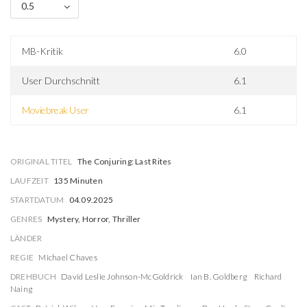
0.5
MB-Kritik
6.0
User Durchschnitt
6.1
Moviebreak User
6.1
ORIGINAL TITEL
The Conjuring: Last Rites
LAUFZEIT
135 Minuten
STARTDATUM
04.09.2025
GENRES
Mystery, Horror, Thriller
LÄNDER
REGIE
Michael Chaves
DREHBUCH
David Leslie Johnson-McGoldrick
Ian B. Goldberg
Richard
Naing