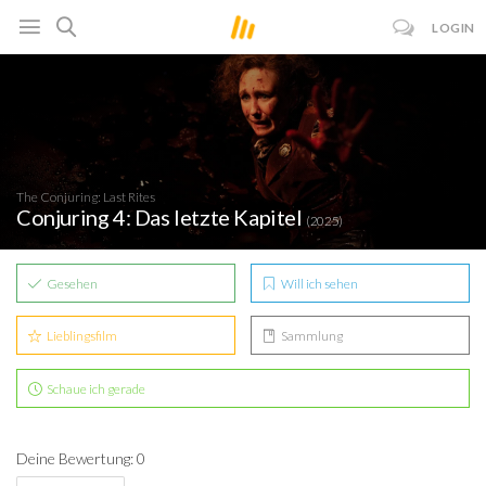
LOGIN
The Conjuring: Last Rites
Conjuring 4: Das letzte Kapitel
(2025)
Gesehen
Will ich sehen
Lieblingsfilm
Sammlung
Schaue ich gerade
Deine Bewertung: 0