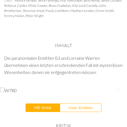
CAST
Patrick Wilson
,
Vera Farmiga
,
Mia Tomlinson
,
Ben Hardy
,
Steve Coulter
,
Rebecca Calder
,
Elliot Cowan
,
Beau Gadsdon
,
Kíla Lord Cassidy
,
John
Brotherton
,
Shannon Kook
,
Paula Lindblom
,
Madison Lawlor
,
Orion Smith
,
Emmy Nolan
,
Peter Wight
INHALT
Die paranormalen Ermittler Ed und Lorraine Warren
übernehmen einen letzten erschreckenden Fall mit mysteriösen
Wesenheiten, denen sie entgegentreten müssen.
MB-Kritik
User-Kritiken
KRITIK