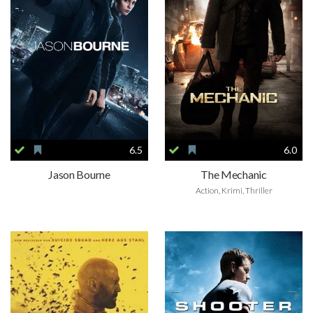
6.5
6.0
Jason Bourne
The Mechanic
Action, Krimi, Thriller