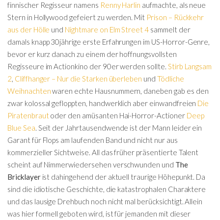
finnischer Regisseur namens
Renny Harlin
aufmachte, als neue
Stern in Hollywood gefeiert zu werden. Mit
Prison – Rückkehr
aus der Hölle
und
Nightmare on Elm Street 4
sammelt der
damals knapp 30jährige erste Erfahrungen im US-Horror-Genre,
bevor er kurz danach zu einem der hoffnungsvollsten
Regisseure im Actionkino der 90er werden sollte.
Stirb Langsam
2
,
Cliffhanger – Nur die Starken überleben
und
Tödliche
Weihnachten
waren echte Hausnummern, daneben gab es den
zwar kolossal gefloppten, handwerklich aber einwandfreien
Die
Piratenbraut
oder den amüsanten Hai-Horror-Actioner
Deep
Blue Sea
. Seit der Jahrtausendwende ist der Mann leider ein
Garant für Flops am laufenden Band und nicht nur aus
kommerzieller Sichtweise. All das früher präsentierte Talent
scheint auf Nimmerwiedersehen verschwunden und
The
Bricklayer
ist dahingehend der aktuell traurige Höhepunkt. Da
sind die idiotische Geschichte, die katastrophalen Charaktere
und das lausige Drehbuch noch nicht mal berücksichtigt. Allein
was hier formell geboten wird, ist für jemanden mit dieser