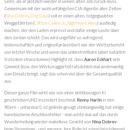
Seite, als er plötzlich wieder in seinen alten Job zurück muss.
Gemeinsam mit der wohl unfähigsten CIA-Agentin aller Zeiten
(
Nina Dobrev
,
Dog Days
) soll er einen alten, totgeglaubten
Weggefährten (
Clifton Collins Jr.
,
Nightmare Alley
) ausfindig
machen, der den Laden erpresst und dafür einige Leute über
den Jordan schickt. Das wird ungefähr so aufregend,
leidenschaftlich und originell präsentiert wie der Wetterbericht
von letzter Woche und wenn das unbestreitbare (aber natürlich
trotzdem strunzdumme) Highlight ist, dass
Aaron Eckhart
sein
Gimmick (bzw. den Werkzeuggürtel) tatsächlich mal anderweitig
zum Einsatz bringt, sagt das schon viel über die Gesamtqualität
aus.
Dieser ganze Film wirkt wie von einer drittklassigen KI
geschrieben UND inszeniert (nochmal:
Renny Harlin
in den
90ern – unfassbar!), ist gelinde gesagt stinklangweilig, hat einige
hanebüchene Anschlussfehler - man achte mal auf das durch
Wunderheilung wieder makellose Gesicht von
Nina Dobrev
beim Showdown - und apropos: ihre Rolle ist schon beschämend.