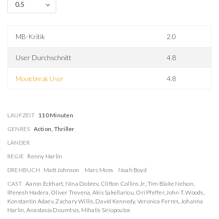
0.5
MB-Kritik
2.0
User Durchschnitt
4.8
Moviebreak User
4.8
LAUFZEIT
110 Minuten
GENRES
Action, Thriller
LÄNDER
REGIE
Renny Harlin
DREHBUCH
Matt Johnson
Marc Moss
Noah Boyd
CAST
Aaron Eckhart
,
Nina Dobrev
,
Clifton Collins Jr.
,
Tim Blake Nelson
,
Ilfenesh Hadera
,
Oliver Trevena
,
Akis Sakellariou
,
Ori Pfeffer
,
John T. Woods
,
Konstantin Adaev
,
Zachary Willis
,
David Kennedy
,
Veronica Ferres
,
Johanna
Harlin
,
Anastasia Doumtsis
,
Mihalis Siriopoulos