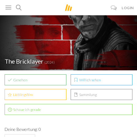
LOGIN
The Bricklayer
(2024)
Gesehen
Will ich sehen
Lieblingsfilm
Sammlung
Schaue ich gerade
Deine Bewertung: 0