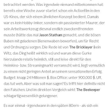
betrachtet werden. Was irgendwie niemand mitbekommen hat:
bereits eine Woche zuvor startet schon ein Actionfilm in den
US-Kinos, der sich einem ähnlichen Konzept bedient. Damals
war es kein Hobby-Imker, sondern ein passionierter Maurer, der
sein Arbeitswerkzeug diesmal endlich zweckentfremden
musste (hätte das mal
Jason Statham
gemacht, und die bösen
Buben mit geladenen Bienenwaben beworfen), um für Recht
und Ordnung zu sorgen. Die Rede ist von
The Bricklayer
(kein
Witz, das Ding heißt wirklich so) und warum diese Gurke
hierzulande relativ heimlich, still und leise direkt für den
Heimkino- bzw. Streamingmarkt verramscht wird, liegt vermutlich
zu einem nicht geringen Anteil an seinem sensationellen Erfolg.
Budget: knapp 24 Millionen $. Box Office: unter 900.000 $. Uff,
das tut weh. Aber was soll man sagen? Es trifft hier definitiv nicht
den Falschen. Und im direkten Vergleich wirkt
The Beekeeper
schlagartig wesentlich gelungener.
Es war einmal - irgendwann in den späten 80ern - als sich ein