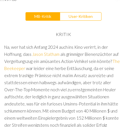
MB-Kritik
User-Kritiken
KRITIK
Na, wer hat sich Anfang 2024 auch ins Kino verirrt, in der
Hoffnung, dass
Jason Statham
als grimmiger Bienenzüchter auf
Vergeltungszug ein amüsantes Action-Vehikel sein könnte?
The
Beekeeper
war leider eine herbe Enttäuschung, da er seine
extrem trashige Prämisse nicht mal im Ansatz ausreizte und
stattdessen einen halbwegs aufwändigen, aber trotz aller
Over-The-Top-Momente noch viel zu ernstgemeinten Heuler
auftischte, der lediglich in ganz ausgewählten Situationen
andeutete, was für ein furioses Unsinns-Potential in ihm hätte
schlummern können. Mit einem Budget von 40 Millionen $ und
einem weltweiten Einspielergebnis von 152 Millionen $ konnte
der Streifen wenigstens noch finanziell als solider Erfolg