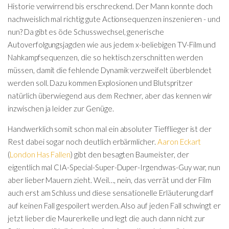
Historie verwirrend bis erschreckend. Der Mann konnte doch
nachweislich mal richtig gute Actionsequenzen inszenieren - und
nun? Da gibt es öde Schusswechsel, generische
Autoverfolgungsjagden wie aus jedem x-beliebigen TV-Film und
Nahkampfsequenzen, die so hektisch zerschnitten werden
müssen, damit die fehlende Dynamik verzweifelt überblendet
werden soll. Dazu kommen Explosionen und Blutspritzer
natürlich überwiegend aus dem Rechner, aber das kennen wir
inzwischen ja leider zur Genüge.
Handwerklich somit schon mal ein absoluter Tiefflieger ist der
Rest dabei sogar noch deutlich erbärmlicher.
Aaron Eckart
(
London Has Fallen
) gibt den besagten Baumeister, der
eigentlich mal CIA-Special-Super-Duper-Irgendwas-Guy war, nun
aber lieber Mauern zieht. Weil…, nein, das verrät und der Film
auch erst am Schluss und diese sensationelle Erläuterung darf
auf keinen Fall gespoilert werden. Also auf jeden Fall schwingt er
jetzt lieber die Maurerkelle und legt die auch dann nicht zur